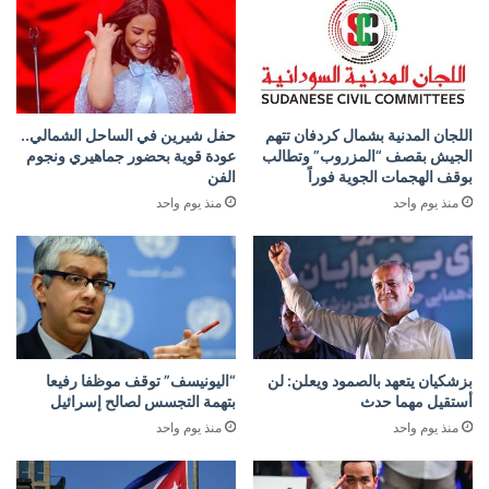
اللجان المدنية بشمال كردفان تتهم
حفل شيرين في الساحل الشمالي..
الجيش بقصف “المزروب” وتطالب
عودة قوية بحضور جماهيري ونجوم
بوقف الهجمات الجوية فوراً
الفن
منذ يوم واحد
منذ يوم واحد
بزشكيان يتعهد بالصمود ويعلن: لن
“اليونيسف” توقف موظفا رفيعا
أستقيل مهما حدث
بتهمة التجسس لصالح إسرائيل
منذ يوم واحد
منذ يوم واحد