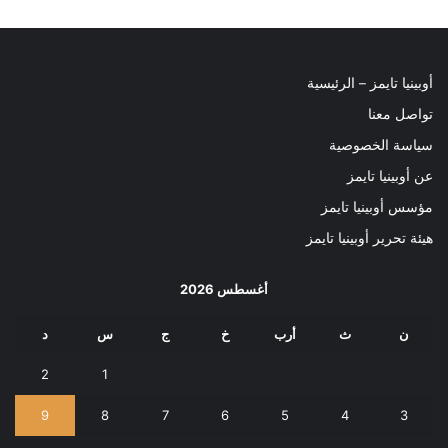
أوبينيا تايمز – الرئيسية
تواصل معنا
سياسة الخصوصية
عن أوبينيا تايمز
مؤسس أوبينيا تايمز
هيئة تحرير أوبينيا تايمز
أغسطس 2026
ن
ث
أرب
خ
ج
س
د
2
1
9
8
7
6
5
4
3