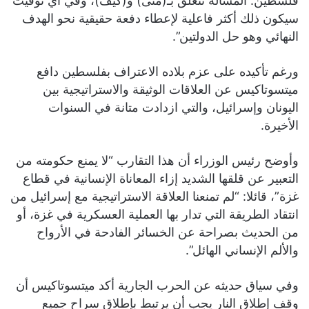
فلسطين. المسألة تتعلق بـ(متى) و(كيف)، وفي أي توقيت
سيكون ذلك أكثر فاعلية لإعطاء دفعة حقيقية نحو الهدف
النهائي وهو حل الدولتين”.
ورغم تأكيده على عزم بلاده الاعتراف بفلسطين دافع
ميتسوتاكيس عن العلاقات الوثيقة والاستراتيجية بين
اليونان وإسرائيل، والتي ازدادت متانة في السنوات
الأخيرة.
وأوضح رئيس الوزراء أن هذا التقارب “لا يمنع حكومته من
التعبير عن قلقها الشديد إزاء المعاناة الإنسانية في قطاع
غزة”، قائلا: “لم تمنعنا العلاقة الاستراتيجية مع إسرائيل من
انتقاد الطريقة التي تدار بها العملية العسكرية في غزة، أو
من الحديث بصراحة عن الخسائر الفادحة في الأرواح
والألم الإنساني الهائل”.
وفي سياق حديثه عن الحرب الجارية أكد ميتسوتاكيس أن
وقف إطلاق النار يجب أن يرتبط بإطلاق سراح جميع