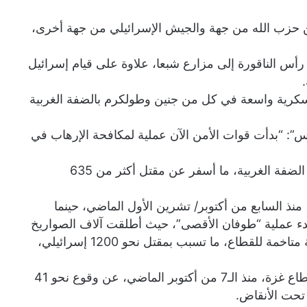
ين حزب الله من جهة والجيش الإسرائيلي من جهة أخرى،
أس الناقورة إلى مزارع شبعا، علاوة على قيام إسرائيل
عسكرية واسعة في كل من جنين وطولكرم بالضفة الغربية
”: “بدأت قوات الأمن الآن عملية لمكافحة الإرهاب في
ومنذ عملية “طوفان الأقصى”، صعّدت إسرائيل اعتداءاتها في الضفة الغربية، ما أسفر عن مقتل أكثر من 635
نذ السابع من أكتوبر/ تشرين الأول الماضي، حينما
دء عملية “طوفان الأقصى”، حيث أطلقت آلاف الصواريخ
من غزة على إسرائيل، واقتحمت قواتها مستوطنات إسرائيلية متاخمة للقطاع، ما تسبب بمقتل نحو 1200 إسرائيلي،
وأسفر القصف الإسرائيلي والعمليات البرية الإسرائيلية في قطاع غزة، منذ الـ7 من أكتوبر الماضي، عن وقوع نحو 41