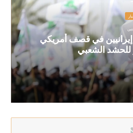
بار
تين
 مستشارين إيرانيين في قصف أمريكي
للحشد الشعبي
مريكي من تصريحات كاتس