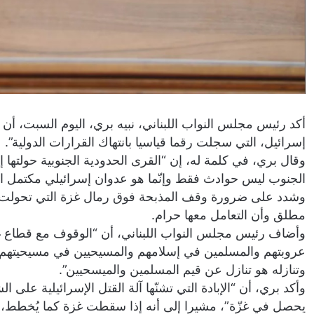
إسرائيل، التي سجلت رقما قياسيا بانتهاك القرارات الدولية”.
وقال بري، في كلمة له، إن “القرى الحدودية الجنوبية حولته
الجنوب ليس حوادث فقط وإنّما هو عدوان إسرائيلي مكتمل ال
وشدد على ضرورة وقف المذبحة فوق رمال غزة التي تحولت إل
مطلق وأن التعامل معها حرام.
وأضاف رئيس مجلس النواب اللبناني، أن “الوقوف مع قطاع غ
عروبتهم والمسلمين في إسلامهم والمسيحيين في مسيحيتهم”،
وتنازله هو تنازل عن قيم المسلمين والميسحيين”.
وأكد بري، أن “الإبادة التي تشنّها آلة القتل الإسرائيلية ع
يحصل في غزّة”، مشيرا إلى أنه إذا سقطت غزة كما يُخطط، سيكو