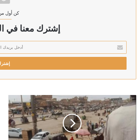
كن أول من
منذ ساعتين
ترامب: سنقصف إيران بقوة ردا على استهداف مواقع في ال
إشترك معنا في الن
أدخل
بريدك
منذ 3 ساعات
الإلكتروني
مخاوف أمنية تدفع الجيش الأمريكي للتفكير بمصادرة هوا
منذ 3 ساعات
إيران تحمل الولايات المتحدة وشركاءها مسؤولية العواقب
منذ 3 ساعات
نتنياهو يوجه سلاح الجو للرد على “خرق” حزب الله لوقف إط