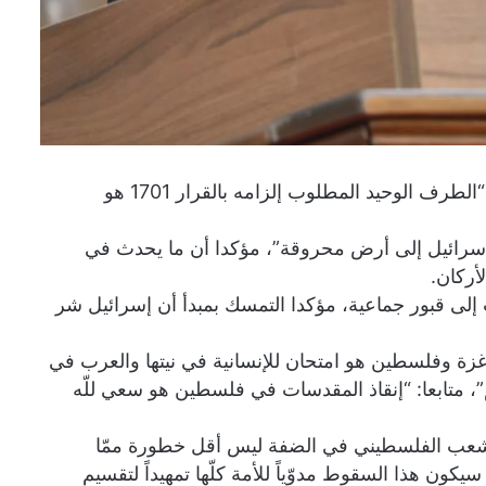
أكد رئيس مجلس النواب اللبناني، نبيه بري، اليوم السبت، أن “الطرف الوحيد المطلوب إلزامه بالقرار 1701 هو
ا إسرائيل إلى أرض محروقة”، مؤكدا أن ما يحدث في
أركان.
ى قبور جماعية، مؤكدا التمسك بمبدأ أن إسرائيل شر
زة وفلسطين هو امتحان للإنسانية في نيتها والعرب في
 متابعا: “إنقاذ المقدسات في فلسطين هو سعي للّه
لى الشعب الفلسطيني في الضفة ليس أقل خطورة ممّا
ن هذا السقوط مدوّياً للأمة كلّها تمهيداً لتقسيم