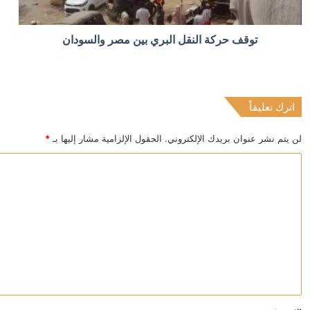
منذ 3 ساعات
توقف حركة النقل البري بين مصر والسودان
“رويترز”: الحوثيون يدرسون فرض رسوم على جميع السفن ا
اترك تعليقاً
منذ 4 ساعات
التلفزيون الإيراني: استهداف أمريكي لموقع حدودي في أذرب
لن يتم نشر عنوان بريدك الإلكتروني.
الحقول الإلزامية مشار إليها بـ
*
ا
ل
ت
ع
ل
ي
ق
*