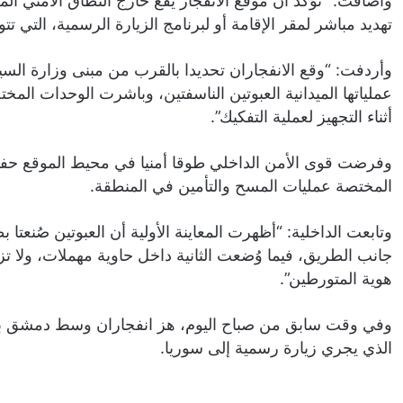
وأضافت: “نؤكد أن موقع الانفجار يقع خارج النطاق الأمني 
تهديد مباشر لمقر الإقامة أو لبرنامج الزيارة الرسمية، التي 
وأردفت: “وقع الانفجاران تحديدا بالقرب من مبنى وزارة ا
عملياتها الميدانية العبوتين الناسفتين، وباشرت الوحدات المختصة
أثناء التجهيز لعملية التفكيك”.
وفرضت قوى الأمن الداخلي طوقا أمنيا في محيط الموقع حفا
المختصة عمليات المسح والتأمين في المنطقة.
وتابعت الداخلية: “أظهرت المعاينة الأولية أن العبوتين صُنعت
جانب الطريق، فيما وُضعت الثانية داخل حاوية مهملات، ولا 
هوية المتورطين”.
وفي وقت سابق من صباح اليوم، هز انفجاران وسط دمشق بال
الذي يجري زيارة رسمية إلى سوريا.