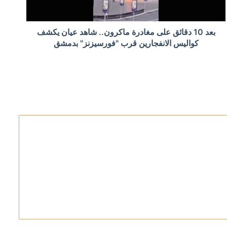
بعد 10 دقائق على مغادرة ماكرون.. شاهد عيان يكشف
 الوخيمة لقصف العراق
كواليس الانفجارين قرب "فورسيزنز" بدمشق
لاق النار