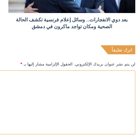
منذ 4 ساعات
بعد دوي الانفجارات.. وسائل إعلام فرنسية تكشف الحالة
إيران تحمل الولايات المتحدة وشركاءها مسؤولية العواقب
الصحية ومكان تواجد ماكرون في دمشق
اترك تعليقاً
منذ 5 ساعات
نتنياهو يوجه سلاح الجو للرد على “خرق” حزب الله لوقف إط
لن يتم نشر عنوان بريدك الإلكتروني.
الحقول الإلزامية مشار إليها بـ
*
ا
ل
ت
ع
ل
ي
ق