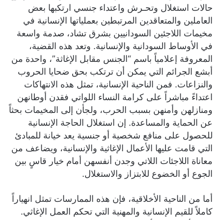
حالات استغلال وتحـرش واعتداء جنسي ارتكبها بعض
العاملين والمتعاقدين المرتبطين بعملياتها الإنسانية في
مخيمات اللاجئين السودانيين بشرق تشاد، صدمة واسعة
في الأوساط السودانية والإنسانية. وتعد هذه القضية،
المعروفة إعلامياً باسم “الجنس مقابل الإغاثة”، واحدة من
أبشع الجرائم التي يمكن أن ترتكب بحق ضحايا الحروب
والنزاعات. فمن الناحية الإنسانية، تمثل هذه الانتهاكات
اعتداءً مباشراً على كرامة النساء اللواتي فقدن أوطانهن
ومنازلهن وأمنهن بسبب الحرب، ولجأن إلى المخيمات بحثاً
عن الحماية والمساعدة. إن استغلال الحاجة الإنسانية
للحصول على منافع شخصية أو جنسية يعد خيانة للمبادئ
التي قامت عليها الأعمال الإغاثية والإنسانية، ويضاعف من
معاناة اللاجئات اللاتي وجدن أنفسهن أمام خيار قاسٍ بين
الجوع أو الخضوع للابتزاز والاستغلال.
أما من الناحية الأخلاقية، فإن هذه الممارسات تمثل انهياراً
كاملاً للقيم الإنسانية والمهنية التي تحكم العمل الإغاثي.