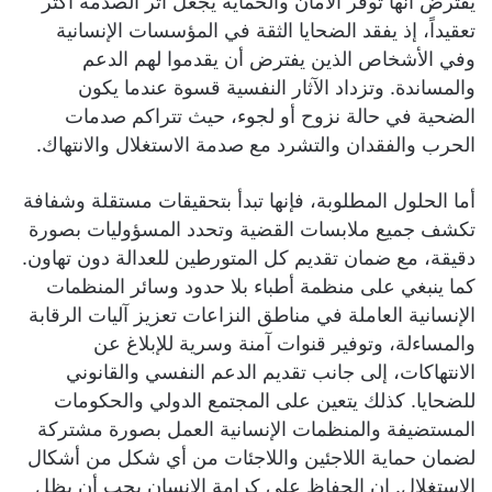
يُفترض أنها توفر الأمان والحماية يجعل أثر الصدمة أكثر
تعقيداً، إذ يفقد الضحايا الثقة في المؤسسات الإنسانية
وفي الأشخاص الذين يفترض أن يقدموا لهم الدعم
والمساندة. وتزداد الآثار النفسية قسوة عندما يكون
الضحية في حالة نزوح أو لجوء، حيث تتراكم صدمات
الحرب والفقدان والتشرد مع صدمة الاستغلال والانتهاك.
أما الحلول المطلوبة، فإنها تبدأ بتحقيقات مستقلة وشفافة
تكشف جميع ملابسات القضية وتحدد المسؤوليات بصورة
دقيقة، مع ضمان تقديم كل المتورطين للعدالة دون تهاون.
كما ينبغي على منظمة أطباء بلا حدود وسائر المنظمات
الإنسانية العاملة في مناطق النزاعات تعزيز آليات الرقابة
والمساءلة، وتوفير قنوات آمنة وسرية للإبلاغ عن
الانتهاكات، إلى جانب تقديم الدعم النفسي والقانوني
للضحايا. كذلك يتعين على المجتمع الدولي والحكومات
المستضيفة والمنظمات الإنسانية العمل بصورة مشتركة
لضمان حماية اللاجئين واللاجئات من أي شكل من أشكال
الاستغلال. إن الحفاظ على كرامة الإنسان يجب أن يظل