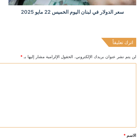
منذ 5 ساعات
سعر الدولار في لبنان اليوم الخميس 22 مايو 2025
الأردن.. عائلة نور برغل تحسم جدل مقتلها على يد شقيقها
اترك تعليقاً
منذ 5 ساعات
واشنطن تتهم إسبانيا بتسهيل الهجرة غير الشرعية. وترام
لن يتم نشر عنوان بريدك الإلكتروني.
الحقول الإلزامية مشار إليها بـ
*
ا
ل
ت
ع
ل
ي
ق
*
الاسم
*