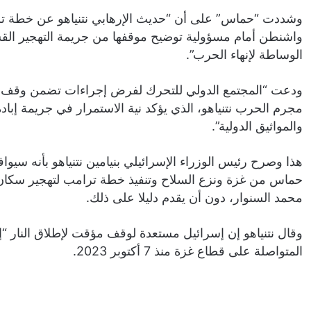
وشددت “حماس” على أن “حديث الإرهابي نتنياهو عن خطة ترا
واشنطن أمام مسؤولية توضيح موقفها من جريمة التهجير الق
الوساطة لإنهاء الحرب”.
ودعت “المجتمع الدولي للتحرك لفرض إجراءات تضمن وقف ال
مجرم الحرب نتنياهو، الذي يؤكد نية الاستمرار في جريمة إبا
والمواثيق الدولية”.
هذا وصرح رئيس الوزراء الإسرائيلي بنيامين نتنياهو بأنه س
حماس من غزة ونزع السلاح وتنفيذ خطة ترامب لتهجير سكان 
محمد السنوار، دون أن يقدم دليلا على ذلك.
وقال نتنياهو إن إسرائيل مستعدة لوقف مؤقت لإطلاق النار “إ
المتواصلة على قطاع غزة منذ 7 أكتوبر 2023.