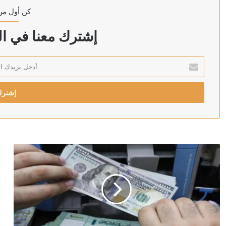
كن أول من
منذ 4 ساعات
توقيف حاكم مصرف لبنان السابق رياض سلامة داخل مست
إشترك معنا في الن
أدخل
بريدك
منذ 5 ساعات
الإلكتروني
أعطى موافقته.. محمد صلاح على أعتاب الاتحاد السعودي
منذ 5 ساعات
ابتسامة جنين داخل الرحم بعد سماع صوت والده تثير تفاعلًا
منذ 5 ساعات
سروال قصير وموقف صاخب.. سيناتور أمريكي يخطف الأنظا