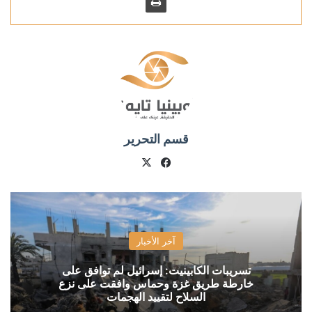
قسم التحرير
X
فيسبوك
آخر الأخبار
تسريبات الكابينيت: إسرائيل لم توافق على
خارطة طريق غزة وحماس وافقت على نزع
السلاح لتقييد الهجمات