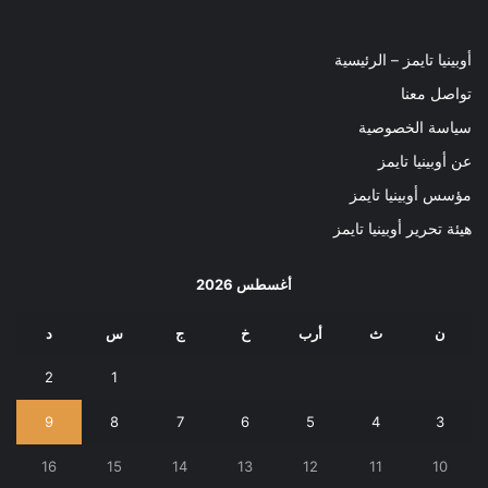
أوبينيا تايمز – الرئيسية
تواصل معنا
سياسة الخصوصية
عن أوبينيا تايمز
مؤسس أوبينيا تايمز
هيئة تحرير أوبينيا تايمز
أغسطس 2026
ن
ث
أرب
خ
ج
س
د
2
1
9
8
7
6
5
4
3
16
15
14
13
12
11
10