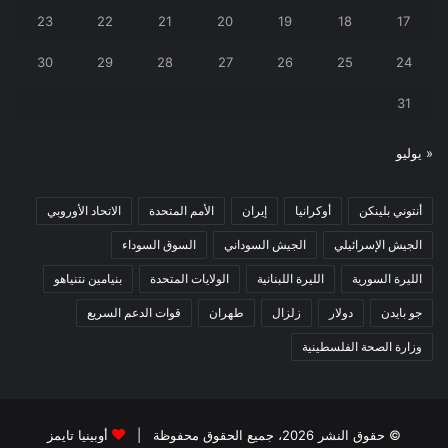
23
22
21
20
19
18
17
30
29
28
27
26
25
24
31
« يوليو
أنتوني بلينكن
أوكرانيا
إيران
الأمم المتحدة
الاتحاد الأوروبي
الجيش الإسرائيلي
الجيش السوداني
السوق السوداء
الليرة السورية
الليرة اللبنانية
الولايات المتحدة
بنيامين نتنياهو
جو بايدن
دولار
زلزال
طهران
قوات الدعم السريع
وزارة الصحة الفلسطينية
© حقوق النشر 2026، جميع الحقوق محفوظة |
أوبينيا تايمز