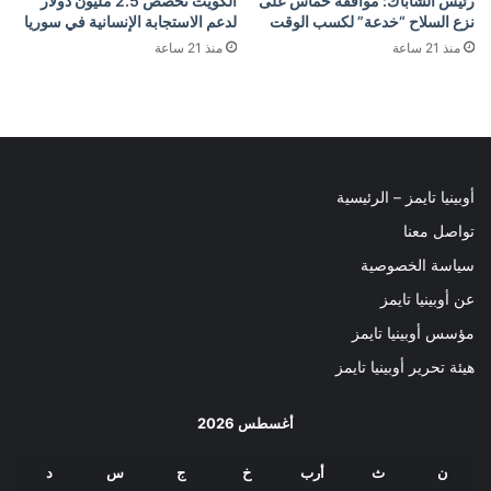
رئيس الشاباك: موافقة حماس على
الكويت تخصص 2.5 مليون دولار
نزع السلاح “خدعة” لكسب الوقت
لدعم الاستجابة الإنسانية في سوريا
منذ 21 ساعة
منذ 21 ساعة
أوبينيا تايمز – الرئيسية
تواصل معنا
سياسة الخصوصية
عن أوبينيا تايمز
مؤسس أوبينيا تايمز
هيئة تحرير أوبينيا تايمز
أغسطس 2026
ن
ث
أرب
خ
ج
س
د