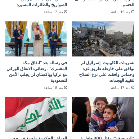
الحسم
الصواريخ والطائرات المسيرة
منذ 15 ساعة
منذ 17 ساعة
تسريبات الكابينيت: إسرائيل لم
في رسالة بعد “اتفاق مكة
توافق على خارطة طريق غزة
المشترك”.. رضائي: الاتفاق الورقي
وحماس وافقت على نزع السلاح
مع تركيا وباكستان لن يجلب الأمن
لتقييد الهجمات
للسعودية
منذ 17 ساعة
منذ 18 ساعة
“اليونيسف”: مقتل 300 طفل في
العراق: الحكومة ماضية في حصر