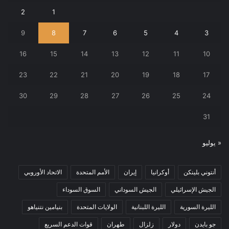
2
1
9
8
7
6
5
4
3
16
15
14
13
12
11
10
23
22
21
20
19
18
17
30
29
28
27
26
25
24
31
« يوليو
أنتوني بلينكن
أوكرانيا
إيران
الأمم المتحدة
الاتحاد الأوروبي
الجيش الإسرائيلي
الجيش السوداني
السوق السوداء
الليرة السورية
الليرة اللبنانية
الولايات المتحدة
بنيامين نتنياهو
جو بايدن
دولار
زلزال
طهران
قوات الدعم السريع