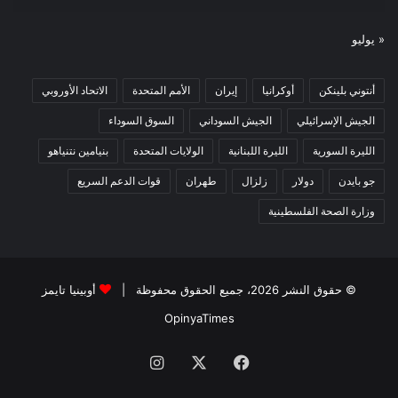
« يوليو
أنتوني بلينكن
أوكرانيا
إيران
الأمم المتحدة
الاتحاد الأوروبي
الجيش الإسرائيلي
الجيش السوداني
السوق السوداء
الليرة السورية
الليرة اللبنانية
الولايات المتحدة
بنيامين نتنياهو
جو بايدن
دولار
زلزال
طهران
قوات الدعم السريع
وزارة الصحة الفلسطينية
© حقوق النشر 2026، جميع الحقوق محفوظة |
أوبينيا تايمز
OpinyaTimes
فيسبوك
X
انستقرام