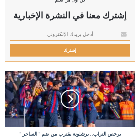
إشترك معنا في النشرة الإخبارية
أدخل
بريدك
الإلكتروني
برخص التراب.. برشلونة يقترب من ضم " الساحر "