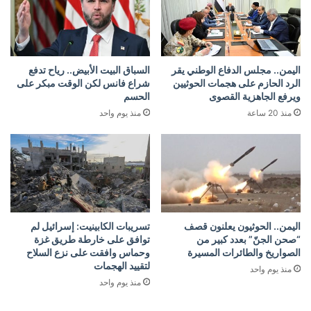
اليمن.. مجلس الدفاع الوطني يقر
السباق البيت الأبيض.. رياح تدفع
الرد الحازم على هجمات الحوثيين
شراع فانس لكن الوقت مبكر على
ويرفع الجاهزية القصوى
الحسم
منذ 20 ساعة
منذ يوم واحد
اليمن.. الحوثيون يعلنون قصف
تسريبات الكابينيت: إسرائيل لم
“صحن الجنّ” بعدد كبير من
توافق على خارطة طريق غزة
الصواريخ والطائرات المسيرة
وحماس وافقت على نزع السلاح
لتقييد الهجمات
منذ يوم واحد
منذ يوم واحد