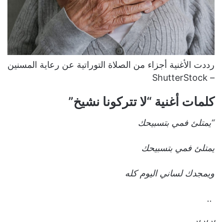
رددت الأغنية أجزاء من الصلاة التوراتية عن رعاية المسنين
– ShutterStock
كلمات أغنية “لا تتركونا نشيخ”
“يمتلئ فمي بتسبيحك
يمتلئ فمي بتسبيحك
ويمجدك لساني اليوم كله
..