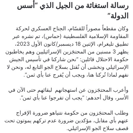
رسالة استغاثة من الجيل الذي “أسس
الدولة”
وكان مقطعاً مصوراً للقسّام، الجناح العسكري لحركة
المقاومة الإسلامية الفلسطينية (حماس)، تم نشره عبر
تطبيق تليغرام، الإثنين 18 ديسمبر/كانون الأول 2023،
يظهر 3 مسنين من المحتجَزين الإسرائيليين وهم يخاطبون
حكومة الاحتلال قائلين: “نحن شاركنا في تأسيس الجيش
الإسرائيلي ونخشى أن نُقتل بسلاح الجو التابع له، ونحن لا
نفهم لماذا تُركنا هنا، ويجب أن يُفرج عنا بأي ثمن”.
وأعرب المحتجَزون عن استهجانهم لبقائهم حتى الآن في
الأسر، وقال أحدهم: “يجب أن تفرجوا عنا بأي ثمن”.
وطلب المحتجَزون من حكومة نتنياهو ضرورة الإفراج
عنهم بأي مقابل، مؤكدين ضرورة عدم تركهم يموتون تحت
قصف سلاح الجو الإسرائيلي.