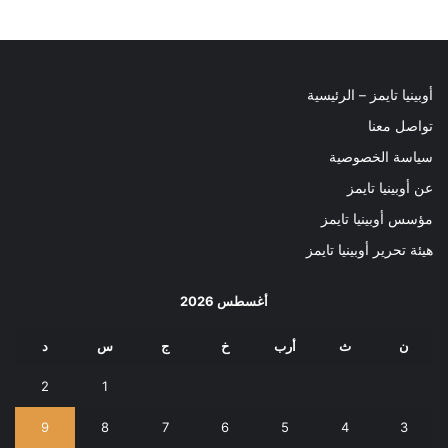
أوبينيا تايمز – الرئيسية
تواصل معنا
سياسة الخصوصية
عن أوبينيا تايمز
مؤسس أوبينيا تايمز
هيئة تحرير أوبينيا تايمز
أغسطس 2026
ن
ث
أرب
خ
ج
س
د
2
1
9
8
7
6
5
4
3