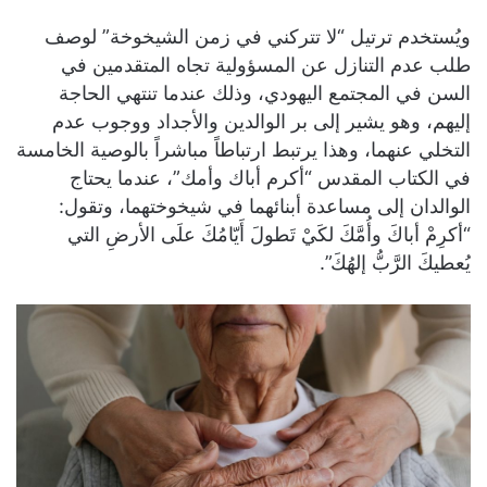
ويُستخدم ترتيل “لا تتركني في زمن الشيخوخة” لوصف
طلب عدم التنازل عن المسؤولية تجاه المتقدمين في
السن في المجتمع اليهودي، وذلك عندما تنتهي الحاجة
إليهم، وهو يشير إلى بر الوالدين والأجداد ووجوب عدم
التخلي عنهما، وهذا يرتبط ارتباطاً مباشراً بالوصية الخامسة
في الكتاب المقدس “أكرم أباك وأمك”، عندما يحتاج
الوالدان إلى مساعدة أبنائهما في شيخوختهما، وتقول:
“أكرِمْ أباكَ وأُمَّكَ لكَيْ تَطولَ أَيّامُكَ علَى الأرضِ التي
يُعطيكَ الرَّبُّ إلهُكَ”.