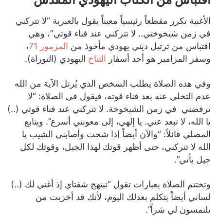
الأغنية تكرر مقطعاً رئيسياً معيناً يقول بالعبرية “لا تتركني
في زمن شيخوختي.. لا تتركني عند فناء قوتي”، وهي
اقتباس من ترتيل ديني يهودي مأخوذ من
المزمور 71
،
وسفر المزامير هو أحد أسفار
التناخ
اليهودي (التوراة).
وفي هذه الصلاة يطلب الشخص الذي يُرتل الآية من الله
عدم التخلي عنه بعد فناء قوته، فيقول في الصلاة: “لا
ترفضني في زمن الشيخوخة. لا تتركني عند فناء قوتي (..)
يا الله، لا تبعد عني. يا إلهي، إلى معونتي أسرع”. ويتابع
المصلي قائلاً: “والآن أيضاً إذا شخت وأصابني الشيب يا
الله لا تتركني، حتى أظهر قوتك لهذا الجيل، وقوتك لكل
جيل يأتي”.
وتختتم الصلاة بعبارات تقول “تبتهج شفتاي إذ أغني لك (..)
لساني أيضاً يتكلم بعدلك اليوم، لأنك قد أخزيت من
يلتمسون لي شراً”.