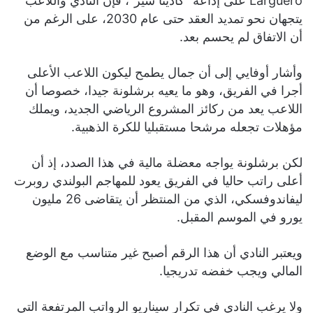
Larguero على إذاعة “كادينا سير”، فإن النادي واللاعب
يتجهان نحو تمديد العقد حتى عام 2030، على الرغم من
أن الاتفاق لم يحسم بعد.
وأشار أوفايي إلى أن جمال يطمح ليكون اللاعب الأعلى
أجرا في الفريق، وهو ما يعيه برشلونة جيدا، خصوصا أن
اللاعب يعد من ركائز المشروع الرياضي الجديد، ويملك
مؤهلات تجعله مرشحا مستقبليا للكرة الذهبية.
لكن برشلونة يواجه معضلة مالية في هذا الصدد، إذ أن
أعلى راتب حاليا في الفريق يعود للمهاجم البولندي روبرت
ليفاندوفسكي، الذي من المنتظر أن يتقاضى 26 مليون
يورو في الموسم المقبل.
ويعتبر النادي أن هذا الرقم أصبح غير متناسب مع الوضع
المالي ويجب خفضه تدريجيا.
ولا يرغب النادي في تكرار سيناريو الرواتب المرتفعة التي