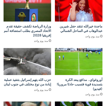
ماجدة خيرالله تنتقد حفل شيرين
وزارة الرياضة تكشف حقيقة تقدم
عبدالوهاب في الساحل الشمالي
الاتحاد المصري بطلب استضافة أمم
إفريقيا 2028
منذ يوم واحد
منذ يوم واحد
أوروغواي.. مدافع يبعد الكرة
حزب الله يتهم إسرائيل بتنفيذ عملية
بتسديدة قوية فتسبب حادثا مروريا!
إبادة من نوع مختلف في جنوب لبنان
(فيديو)
منذ يوم واحد
منذ يوم واحد