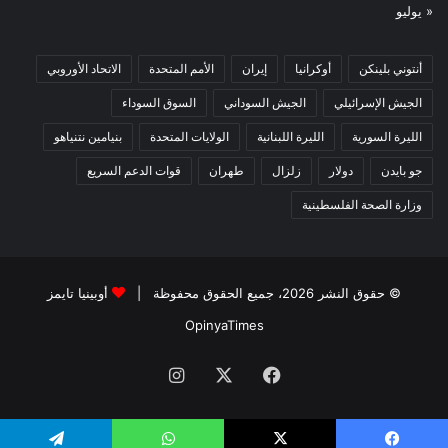
« يوليو
أنتوني بلينكن
أوكرانيا
إيران
الأمم المتحدة
الاتحاد الأوروبي
الجيش الإسرائيلي
الجيش السوداني
السوق السوداء
الليرة السورية
الليرة اللبنانية
الولايات المتحدة
بنيامين نتنياهو
جو بايدن
دولار
زلزال
طهران
قوات الدعم السريع
وزارة الصحة الفلسطينية
© حقوق النشر 2026، جميع الحقوق محفوظة |
أوبينيا تايمز
OpinyaTimes
فيسبوك
X
انستقرام