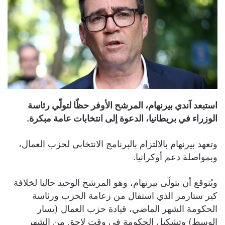
استبعد آندي بيرنهام، المرشح الأوفر حظّا لتولّي رئاسة
الوزراء في بريطانيا، الدعوة إلى انتخابات عامة مبكرة.
وتعهد بيرنهام بالالتزام بالبرنامج الانتخابي لحزب العمال،
وبمواصلة دعم أوكرانيا.
ويُتوقع أن يتولّى بيرنهام، وهو المرشح الوحيد حاليا لخلافة
كير ستارمر الذي استقال من زعامة الحزب ورئاسة
الحكومة الشهر الماضي، قيادة حزب العمال (يسار
الوسط) وتشكيل الحكومة في وقت لاحق من الشهر