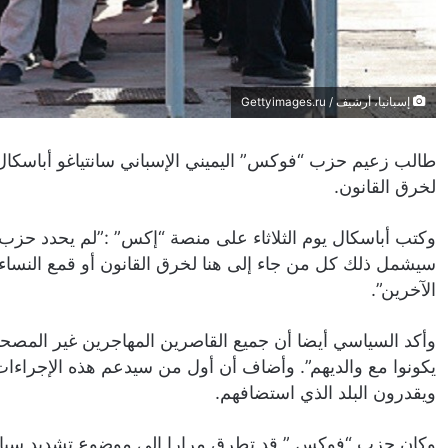
إسبانيا، أرشيف / Gettyimages.ru
طالب زعيم حزب “فوكس” اليميني الإسباني سانتياغو أباسكال 
لخرق القانون.
وكتب أباسكال يوم الثلاثاء على منصة “إكس” :”لم يحدد حزب “
سيشمل ذلك كل من جاء إلى هنا لخرق القانون أو قمع النسا
الآخرين”.
وأكد السياسي أيضا أن جميع القاصرين المهاجرين غير المصحوب
يكونوا مع والديهم”. وأضاف أن أول من سيدعم هذه الإجراءات 
ويقدرون البلد الذي استضافهم.
وكان حزب “فوكس ” قد تطرق مرارا إلى موضوع تشديد سياسة ا