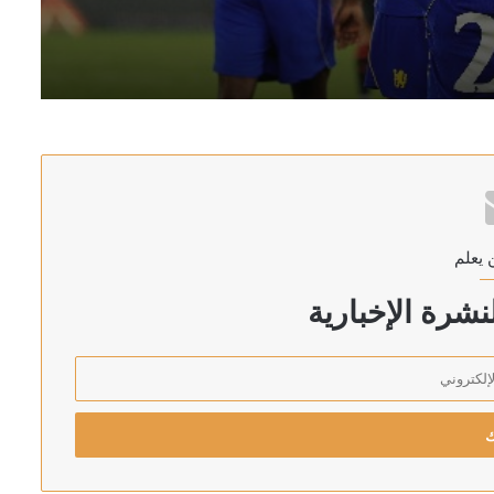
ثار قصف طال منطقة “المزروب”
 يعلم
سعا
شرة الإخبارية
قية الدفاع الثلاثية