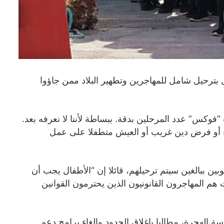
بترحيل شامل للمهاجرين وتطهير البلاد ممن جاؤوا
فوكس” عدد المرحلين بدقة. ببساطة لأننا لا نعرفه بعد.
ء أو فرض دين غريب أو العيش متطفلا على عمل
ين ببالغين سيتم ترحيلهم، قائلا إن “الأطفال يجب أن
هم المهاجرون القانونيون الذين يحترمون القوانين
لهجرة، مطالبا بإغلاق الحدود وإلغاء برامج دعم