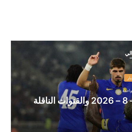
الي
بار
واحدة