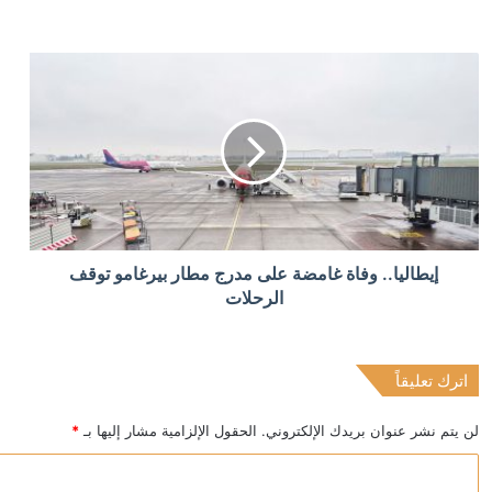
منذ 19 ساعة
“أدنوك” تعلن تعرض سفينة لها للاستهداف في مضيق هرمز وال
منذ 21 ساعة
إعلام إيراني: اندلاع حريق في سفينة أخرى بمضيق هرمز
منذ 21 ساعة
إيطاليا.. وفاة غامضة على مدرج مطار بيرغامو توقف
100 دولار لكل عائد.. الأمم المتحدة تشجع السوريين على العودة من لبنان
الرحلات
اترك تعليقاً
منذ 21 ساعة
مقتل عنصر من الجيش السوري وإصابة اثنين بهجوم في ريف
لن يتم نشر عنوان بريدك الإلكتروني.
الحقول الإلزامية مشار إليها بـ
*
ا