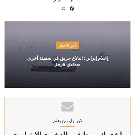
X
فيسبوك
آخر الأخبار
إعلام إيراني: اندلاع حريق في سفينة أخرى
بمضيق هرمز
كن أول من يعلم