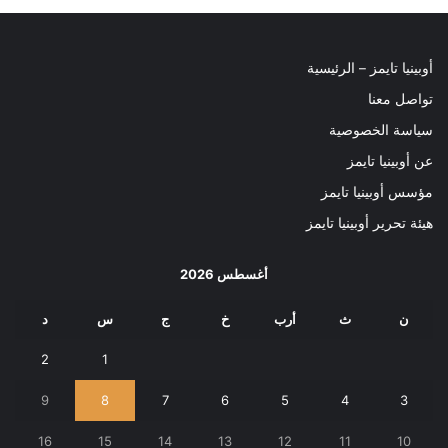
أوبينيا تايمز – الرئيسية
تواصل معنا
سياسة الخصوصية
عن أوبينيا تايمز
مؤسس أوبينيا تايمز
هيئة تحرير أوبينيا تايمز
أغسطس 2026
ن
ث
أرب
خ
ج
س
د
2
1
9
8
7
6
5
4
3
16
15
14
13
12
11
10