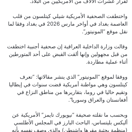
لفرار عشرات الألاف من الأمريكيين من البلاد.
واختطفت الصحفية الأمريكية شيلي كيتلسون من قلب
العاصمة بغداد في أواخر مارس 2026 في ⁠بغداد وفقا لما
نقل موقع “المونيتور”.
وقالت وزارة الداخلية العراقية إن صحفية أجنبية اختطفت
من قبل مجهولين وإنها ألقت القبض على أحد المتورطين
أثناء عملية مطاردة.
ووفقا لموقع “المونيتور” الذي ينشر مقالاتها: “تعرف
كيتلسون وهي مواطنة أمريكية قضت سنوات في إيطاليا
وتقيم حاليا في روما، بتقاريرها من مناطق النزاع في
أفغانستان والعراق وسوريا”.
وبحسب ما نقلته صحيفة “نيويورك تايمز” الأمريكية عن
أليكس بليتساس، الباحث البارز في المجلس الأطلسي
(منظمة بحثية مقرها واشنطن) والذي وصف نفسه بأنه