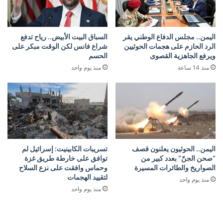
اليمن.. مجلس الدفاع الوطني يقر
السباق البيت الأبيض.. رياح تدفع
الرد الحازم على هجمات الحوثيين
شراع فانس لكن الوقت مبكر على
ويرفع الجاهزية القصوى
الحسم
منذ 14 ساعة
منذ يوم واحد
اليمن.. الحوثيون يعلنون قصف
تسريبات الكابينيت: إسرائيل لم
“صحن الجنّ” بعدد كبير من
توافق على خارطة طريق غزة
الصواريخ والطائرات المسيرة
وحماس وافقت على نزع السلاح
لتقييد الهجمات
منذ يوم واحد
منذ يوم واحد