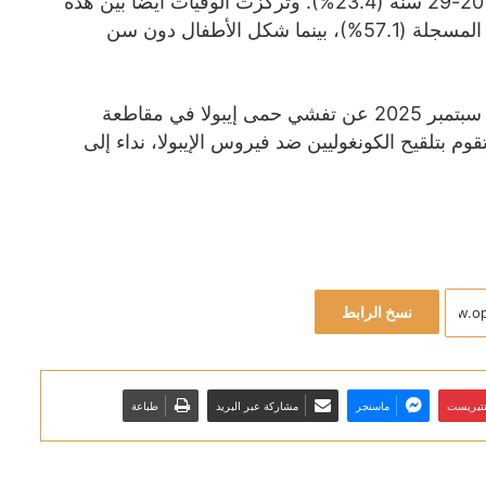
العمرية 0-9 سنوات (25.0%)، والأشخاص في الفئة العمرية 20-29 سنة (23.4%). وتركزت الوفيات أيضا بين هذه
المجموعات، حيث شكلت النساء أكثر من نصف حالات الوفاة المسجلة (57.1%)، بينما شكل الأطفال دون سن
أعلنت وزارة الصحة في جمهورية الكونغو الديمقراطية في 4 سبتمبر 2025 عن تفشي حمى إيبولا في مقاطعة
لتي تقوم بتلقيح الكونغوليين ضد فيروس الإيبولا، نداء إلى
نسخ الرابط
نتيريست
ماسنجر
مشاركة عبر البريد
طباعة