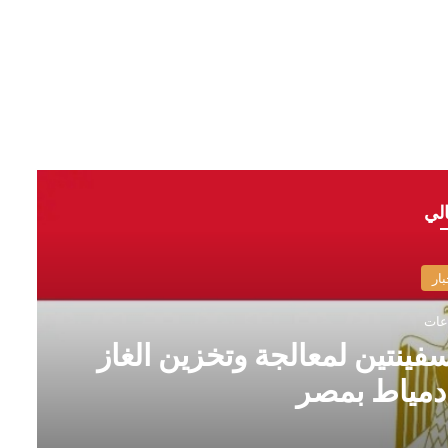
الي
بار
فينتين لمعالجة وتخزين الغاز
 دمياط بمصر