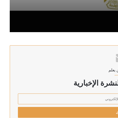
غاز الطبيعي بميناء دمياط بمصر
 يعلم
رئيس اركان الجيش الاسرائيلي يهدد بالتوغل أعمق في لبنان: لن ننسحب من الأراضي التي احتللناها في جميع الجبهات
شرة الإخبارية
 الأحمر