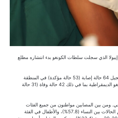
إيبولا الذي سجلت سلطات الكونغو بدء انتشاره مطلع
وجاء في بيان المنظمة: “حتى تاريخ 28 سبتمبر 2025، تم تسجيل 64 حالة إصابة (53 حالة مؤكدة) في المنطقة
الصحية الطبية في بولابي بمقاطعة كاساي في جمهورية الكونغو الديمقراطية بما في ذلك 42 حالة وفاة (31 حالة
ن 3 عمال في المجال الصحي. ومن بين المصابين مواطنون من جميع الفئات
العمرية. وفي الوقت نفسه، منذ بداية التفشي، سجلت معظم الحالات بين النساء (57.8%)، والأطفال في الفئة