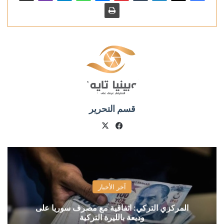
قسم التحرير
X
فيسبوك
آخر الأخبار
المركزي التركي: اتفاقية مع مصرف سوريا على
وديعة بالليرة التركية