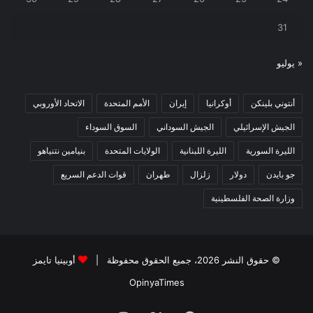
31
« يوليو
أنتوني بلينكن
أوكرانيا
إيران
الأمم المتحدة
الاتحاد الأوروبي
الجيش الإسرائيلي
الجيش السوداني
السوق السوداء
الليرة السورية
الليرة اللبنانية
الولايات المتحدة
بنيامين نتنياهو
جو بايدن
دولار
زلزال
طهران
قوات الدعم السريع
وزارة الصحة الفلسطينية
© حقوق النشر 2026، جميع الحقوق محفوظة |
أوبينيا تايمز
OpinyaTimes