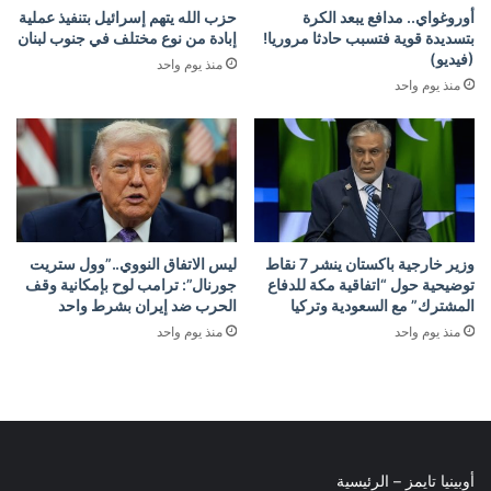
أوروغواي.. مدافع يبعد الكرة
حزب الله يتهم إسرائيل بتنفيذ عملية
بتسديدة قوية فتسبب حادثا مروريا!
إبادة من نوع مختلف في جنوب لبنان
(فيديو)
منذ يوم واحد
منذ يوم واحد
وزير خارجية باكستان ينشر 7 نقاط
ليس الاتفاق النووي..”وول ستريت
توضيحية حول “اتفاقية مكة للدفاع
جورنال”: ترامب لوح بإمكانية وقف
المشترك” مع السعودية وتركيا
الحرب ضد إيران بشرط واحد
منذ يوم واحد
منذ يوم واحد
أوبينيا تايمز – الرئيسية