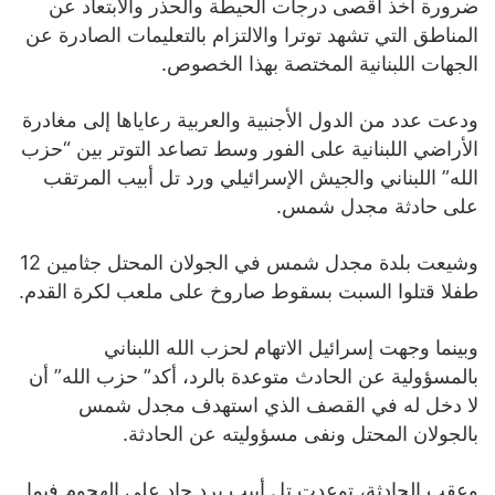
ضرورة أخذ أقصى درجات الحيطة والحذر والابتعاد عن
المناطق التي تشهد توترا والالتزام بالتعليمات الصادرة عن
الجهات اللبنانية المختصة بهذا الخصوص.
ودعت عدد من الدول الأجنبية والعربية رعاياها إلى مغادرة
الأراضي اللبنانية على الفور وسط تصاعد التوتر بين “حزب
الله” اللبناني والجيش الإسرائيلي ورد تل أبيب المرتقب
على حادثة مجدل شمس.
وشيعت بلدة مجدل شمس في الجولان المحتل جثامين 12
طفلا قتلوا السبت بسقوط صاروخ على ملعب لكرة القدم.
وبينما وجهت إسرائيل الاتهام لحزب الله اللبناني
بالمسؤولية عن الحادث متوعدة بالرد، أكد” حزب الله” أن
لا دخل له في القصف الذي استهدف مجدل شمس
بالجولان المحتل ونفى مسؤوليته عن الحادثة.
وعقب الحادثة، توعدت تل أبيب برد حاد على الهجوم فيما