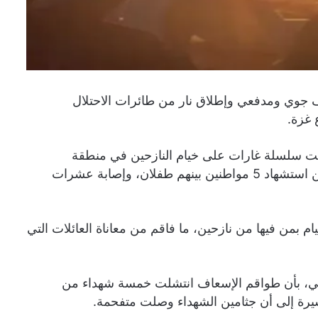
قصف جوي ومدفعي وإطلاق نار من طائرات الاحتلال
 غزة.
 شنت سلسلة غارات على خيام النازحين في منطقة
المواصي في محافظة خان يونس جنوبي القطاع، ما أسفر عن استشهاد 5 مواطنين بينهم طفلان، وإصابة عشرات
بمن فيها من نازحين، ما فاقم من معاناة العائلات التي
ي، بأن طواقم الإسعاف انتشلت خمسة شهداء من
رة إلى أن جثامين الشهداء وصلت متفحمة.