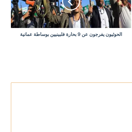
في مضيق هرمز
الحوثيون يفرجون عن 9 بحارة فلبينيين بوساطة عمانية
رائق الغابات
م تنفيذ “اتفاق الإطار”