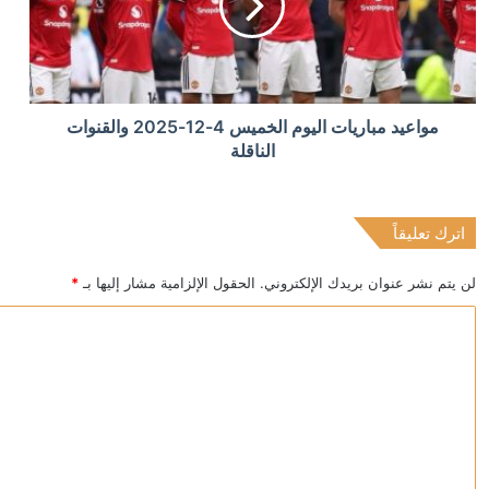
عقوبات أميركية على كيانات إيرانية بتهمة ابتزاز السفن 
منذ 4 ساعات
مواعيد مباريات اليوم الخميس 4-12-2025 والقنوات
موجة حر رابعة تهدد فرنسا وإسبانيا.. وتزايد مخاطر أدخنة ح
الناقلة
اترك تعليقاً
منذ 5 ساعات
الرئيس اللبناني: نعوّل على تركيا في التعافي الاقتصادي ودع
لن يتم نشر عنوان بريدك الإلكتروني.
الحقول الإلزامية مشار إليها بـ
*
ا
ل
ت
ع
ل
ي