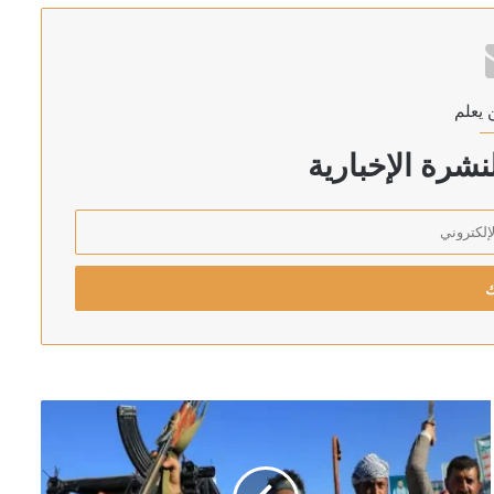
رئيس اركان الجيش الاسرائيلي يهدد بالتوغل أعمق في لبنان: لن ننسحب من الأراضي التي احتللناها في جميع الجبهات
 يعلم
 الأحمر
شرة الإخبارية
إلى البرلمان خلال أيام