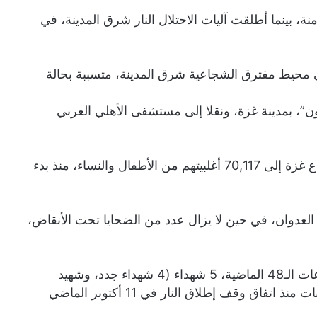
، بينما أطلقت آليات الاحتلال النار شرق المدينة، في
ي محيط مفترق الشجاعية شرق المدينة، متسببة بحالة
ون”، بمدينة غزة، ونقلا إلى مستشفى الأهلي العربي
وكانت مصادر طبية قد أعلنت ارتفاع حصيلة الشهداء في قطاع غزة إلى 70,117 أغلبيتهم من الأطفال والنساء، منذ بدء
ة الإصابات ارتفعت إلى 170,999، منذ بدء العدوان، في حين لا يزال عدد من الضحايا تحت الأنقاض،
وأشارت إلى أنه وصل إلى مستشفيات قطاع غزة خلال الساعات الـ48 الماضية، 5 شهداء (4 شهداء جدد، وشهيد
انتُشل جثمانه)، و13 إصابة، فيما بلغت حصيلة الشهداء والإصابات منذ اتفاق وقف إطلاق النار في 11 أكتوبر الماضي