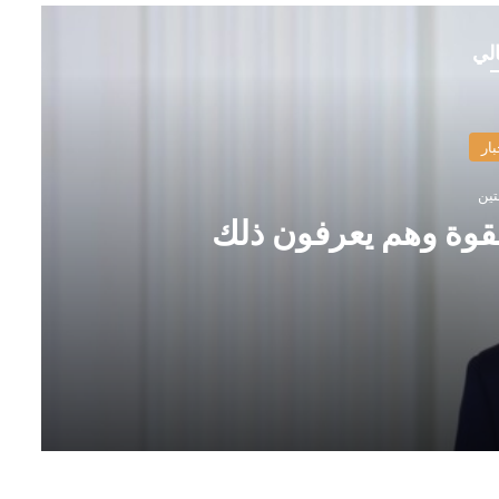
الي
بار
تين
قوة وهم يعرفون ذلك