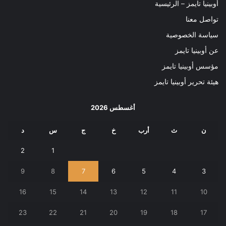
أوبينيا تايمز – الرئيسية
تواصل معنا
سياسة الخصوصية
عن أوبينيا تايمز
مؤسس أوبينيا تايمز
هيئة تحرير أوبينيا تايمز
أغسطس 2026
ن
ث
أرب
خ
ج
س
د
2
1
9
8
7
6
5
4
3
16
15
14
13
12
11
10
23
22
21
20
19
18
17