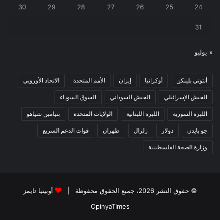
30
29
28
27
26
25
24
31
« يوليو
أنتوني بلينكن
أوكرانيا
إيران
الأمم المتحدة
الاتحاد الأوروبي
الجيش الإسرائيلي
الجيش السوداني
السوق السوداء
الليرة السورية
الليرة اللبنانية
الولايات المتحدة
بنيامين نتنياهو
جو بايدن
دولار
زلزال
طهران
قوات الدعم السريع
وزارة الصحة الفلسطينية
© حقوق النشر 2026، جميع الحقوق محفوظة |
أوبينيا تايمز
OpinyaTimes