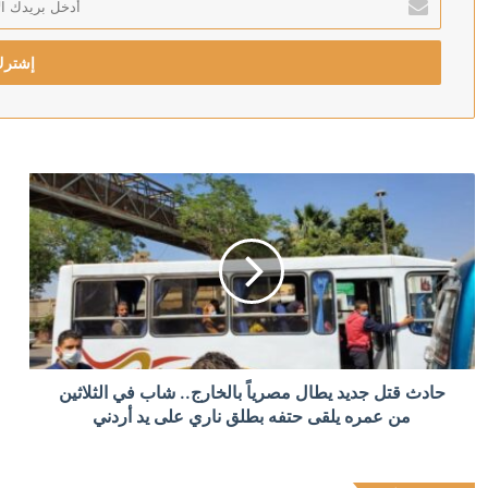
بريدك
منذ 11 ساعة
الإلكتروني
أعطى موافقته.. محمد صلاح على أعتاب الاتحاد السعودي
منذ 11 ساعة
ابتسامة جنين داخل الرحم بعد سماع صوت والده تثير تفاعلًا
منذ 11 ساعة
سروال قصير وموقف صاخب.. سيناتور أمريكي يخطف الأنظا
منذ 11 ساعة
حادث قتل جديد يطال مصرياً بالخارج.. شاب في الثلاثين
الأردن.. عائلة نور برغل تحسم جدل مقتلها على يد شقيقها
من عمره يلقى حتفه بطلق ناري على يد أردني