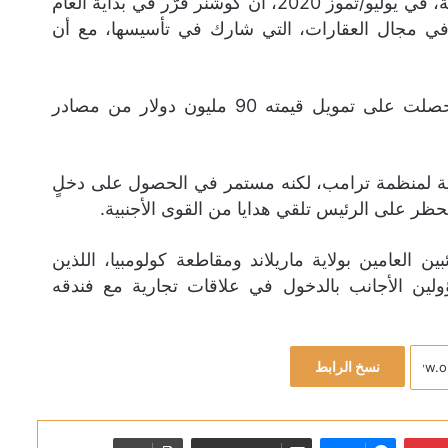
من جانبها نقلت جمعية CREW لمراقبة الأخلاقيات الحكومية، في يوليو/تموز 2020، أن كوشنر قرّر في بداية العام
شركة Cadre التقنية الناشئة في مجال العقارات، التي شارك في تأسيسها، مع أن
في حين نقلت صحيفة الغارديان البريطانية أن الشركة حصلت على تمويل قيمته 90 مليون دولار من مصادر
مية لمنظمة ترامب، لكنه مستمر في الحصول على دخلٍ
ظر على الرئيس تلقي هدايا من القوى الأجنبية.
 العامين بولاية ماريلاند ومقاطعة كولومبيا، اللذين
ولين الأجانب بالدخول في علاقات تجارية مع فندقه
نسخ الرابط