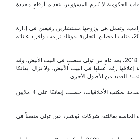
 مكتب الأخلاقيات الحكومية لا يُلزم المسؤولين بتقديم أرقامٍ محددة
 ترامب، وتعمل هي وزوجها مستشارين رفيعين في إدارة
أبيها، غير أنهما لا يتقاضيان أجراً. ومنذ توليه السلطة في 2017، مثلت المصالح التجارية لدونالد ترامب وأفراد عائلته
كانت إيفانكا ترامب قد أغلقت شركة الأزياء الخاصة بها في 2018، بعد عامٍ من تولي منصبٍ في البيت الأبيض. وقد
اقها رغم عملها في البيت الأبيض. ولا تزال إيفانكا
ملك العديد من الأصول الأخرى.
ووفقاً لاستمارات الإفصاح المقدمة لمكتب الأخلاقيات، حصلت إيفانكا على 4 ملايين
 الخاصة بعائلته، شركات كوشنر، حين تولى منصباً في