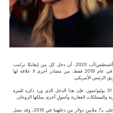
كشف تقرير لموقع Businessinsider الأمريكى، في 1 أغسطس/آب 2020، أن دخل كل من إيفانكا ترامب
وزوجها جاريد كوشنر بلغ 36 مليون دولار على الأقل، في عام 2019 فقط، من مصادر أخرى لا علاقة لها
يق الرئيس الأمريكي.
ووفقاً لاستمارات الإفصاح المالي المنشورة يوم الجمعة، 31 يوليو/تموز، فإن هذا الدخل الذي ورد ذكره للمرة
 والممتلكات العقارية وأصولٍ أخرى يملكها الزوجان.
ووفقاً للصحيفة، فهذا المبلغ أعلى بـ7 ملايين دولار من دخلهما في 2018، وقد يصل