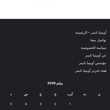
أوبينيا تايمز – الرئيسية
تواصل معنا
سياسة الخصوصية
عن أوبينيا تايمز
مؤسس أوبينيا تايمز
هيئة تحرير أوبينيا تايمز
يوليو 2026
ن
ث
أرب
خ
ج
س
د
5
4
3
2
1