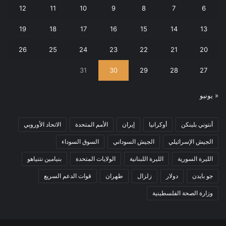
12
11
10
9
8
7
6
19
18
17
16
15
14
13
26
25
24
23
22
21
20
31
30
29
28
27
« يونيو
أنتوني بلينكن
أوكرانيا
إيران
الأمم المتحدة
الاتحاد الأوروبي
الجيش الإسرائيلي
الجيش السوداني
السوق السوداء
الليرة السورية
الليرة اللبنانية
الولايات المتحدة
بنيامين نتنياهو
جو بايدن
دولار
زلزال
طهران
قوات الدعم السريع
وزارة الصحة الفلسطينية