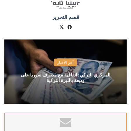
قسم التحرير
X
فيسبوك
آخر الأخبار
المركزي التركي: اتفاقية مع مصرف سوريا على
وديعة بالليرة التركية