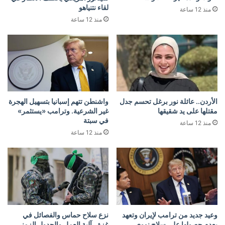
لقاء نتنياهو
منذ 12 ساعة
منذ 12 ساعة
الأردن.. عائلة نور برغل تحسم جدل
واشنطن تتهم إسبانيا بتسهيل الهجرة
مقتلها على يد شقيقها
غير الشرعية. وترامب «يستثمر»
في سبتة
منذ 12 ساعة
منذ 12 ساعة
وعيد جديد من ترامب لإيران وتعهد
نزع سلاح حماس والفصائل في
بعدم حصولها على سلاح نووي
غزة.. آلية العمل والجدول الزمني