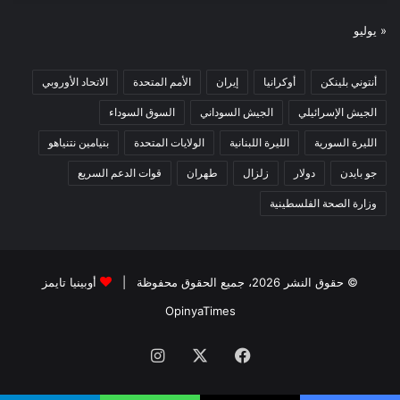
« يوليو
أنتوني بلينكن
أوكرانيا
إيران
الأمم المتحدة
الاتحاد الأوروبي
الجيش الإسرائيلي
الجيش السوداني
السوق السوداء
الليرة السورية
الليرة اللبنانية
الولايات المتحدة
بنيامين نتنياهو
جو بايدن
دولار
زلزال
طهران
قوات الدعم السريع
وزارة الصحة الفلسطينية
© حقوق النشر 2026، جميع الحقوق محفوظة |
أوبينيا تايمز
OpinyaTimes
فيسبوك
X
انستقرام