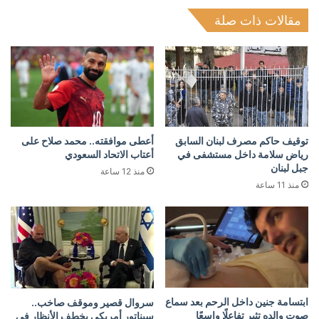
مقالات ذات صلة
توقيف حاكم مصرف لبنان السابق
أعطى موافقته.. محمد صلاح على
رياض سلامة داخل مستشفى في
أعتاب الاتحاد السعودي
جبل لبنان
منذ 12 ساعة
منذ 11 ساعة
ابتسامة جنين داخل الرحم بعد سماع
سروال قصير وموقف صاخب..
صوت والده تثير تفاعلًا واسعًا
سيناتور أمريكي يخطف الأنظار في