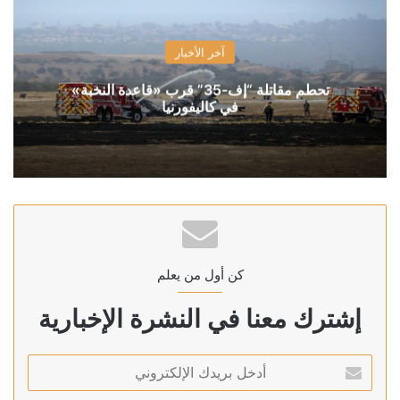
آخر الأخبار
تحطم مقاتلة “إف-35” قرب «قاعدة النخبة»
في كاليفورنيا
كن أول من يعلم
إشترك معنا في النشرة الإخبارية
أدخل
بريدك