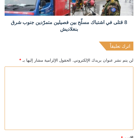
8 قتلى في اشتباك مسلّح بين فصيلين متمرّدين جنوب شرق
بنغلاديش
اترك تعليقاً
لن يتم نشر عنوان بريدك الإلكتروني.
الحقول الإلزامية مشار إليها بـ
*
ا
ل
ت
ع
ل
ي
ق
*
الاسم
*