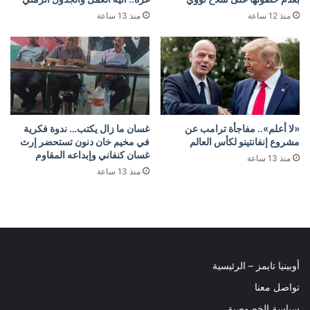
منذ 12 ساعة
منذ 13 ساعة
«لا أعلم».. مفاجأة ترامب عن
غسان ما زال يكتب… ندوة فكرية
مشروع إنفانتينو لكأس العالم
في مخيم خان دنون تستحضر إرث
غسان كنفاني وإبداعه المقاوم
منذ 13 ساعة
منذ 13 ساعة
أوبينيا تايمز – الرئيسية
تواصل معنا
سياسة الخصوصية