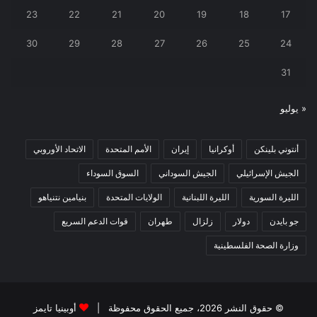
23
22
21
20
19
18
17
30
29
28
27
26
25
24
31
« يوليو
أنتوني بلينكن
أوكرانيا
إيران
الأمم المتحدة
الاتحاد الأوروبي
الجيش الإسرائيلي
الجيش السوداني
السوق السوداء
الليرة السورية
الليرة اللبنانية
الولايات المتحدة
بنيامين نتنياهو
جو بايدن
دولار
زلزال
طهران
قوات الدعم السريع
وزارة الصحة الفلسطينية
© حقوق النشر 2026، جميع الحقوق محفوظة |
أوبينيا تايمز