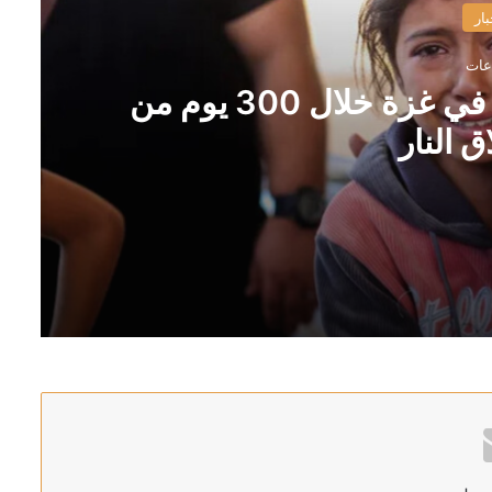
بار
“اليونيسف”: مقتل 300 طفل في غزة خلال 300 يوم من
 النار