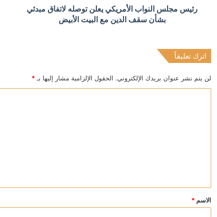
منذ 11 ساعة
رئيس مجلس النواب الأمريكي يعلن توصله لاتفاق مبدئي
ترامب يحذر: قد أكون آخر رئيس جمهوري
بشأن سقف الدين مع البيت الأبيض
اترك تعليقاً
منذ 11 ساعة
“بوليتيكو”: نتائج الانتخابات في شرق ألمانيا قد تحسم مس
لن يتم نشر عنوان بريدك الإلكتروني.
الحقول الإلزامية مشار إليها بـ
*
ا
ل
ت
ع
ل
ي
ق
*
الاسم
*