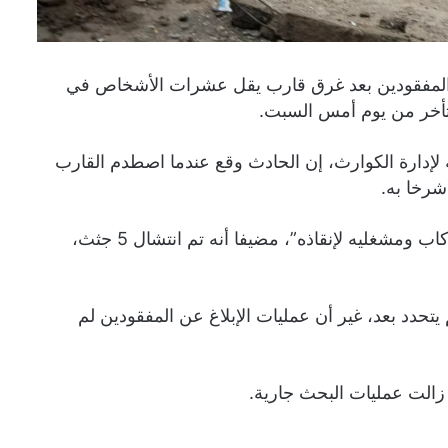
اد المفقودين بعد غرق قارب يقل عشرات الأشخاص في
متأخر من يوم أمس السبت.
لإدارة الكوارث، إن الحادث وقع عندما اصطدم القارب
شرخا به.
وقال آدامز إن القارب غرق بعد “محاولات فاشلة من قبل الركاب ومشغليه لإنقاذه”، مضيفا أنه تم انتشال 5 جثث،
يتحدد بعد، غير أن عمليات الإبلاغ عن المفقودين لم
 زالت عمليات البحث جارية.