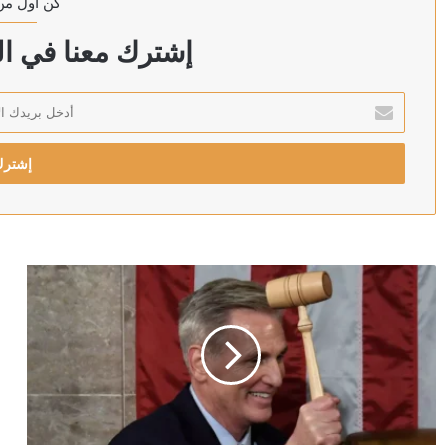
كن أول من
منذ 9 ساعات
وزير الصحة اليمني يعلن مقتل مدنيين اثنين وإصابة 14 آخرين جراء هجمات الحوثيين على مدينة مأرب
إشترك معنا في الن
أدخل
بريدك
منذ 10 ساعات
الإلكتروني
الخارجية الباكستانية: توقيع اتفاقية دفاع مشترك بين باكست
منذ 11 ساعة
رئيس الشاباك: موافقة حماس على نزع السلاح “خدعة” 
منذ 11 ساعة
الكويت تخصص 2.5 مليون دولار لدعم الاستجابة الإنسانية في سوريا