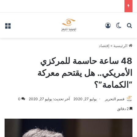
بحث عن
الوضع المظلم
تسجيل الدخول
الق
الرئيسية
»
إقتصاد
48 ساعة حاسمة للمركزي
الأمريكي.. هل يقتحم معركة
“الكمامة”؟
قسم التحرير
يوليو 27, 2020
آخر تحديث: يوليو 27, 2020
0
2 دقائق