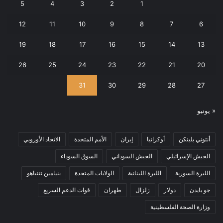
5
4
3
2
1
12
11
10
9
8
7
6
19
18
17
16
15
14
13
26
25
24
23
22
21
20
31
30
29
28
27
« يونيو
أنتوني بلينكن
أوكرانيا
إيران
الأمم المتحدة
الاتحاد الأوروبي
الجيش الإسرائيلي
الجيش السوداني
السوق السوداء
الليرة السورية
الليرة اللبنانية
الولايات المتحدة
بنيامين نتنياهو
جو بايدن
دولار
زلزال
طهران
قوات الدعم السريع
وزارة الصحة الفلسطينية