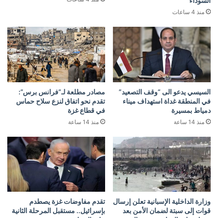
السوداء
منذ 4 ساعات
السيسي يدعو الى “وقف التصعيد”
مصادر مطلعة لـ”فرانس برس”:
في المنطقة غداة استهداف ميناء
تقدم نحو اتفاق لنزع سلاح حماس
دمياط بمسيرة
في قطاع غزة
منذ 14 ساعة
منذ 14 ساعة
وزارة الداخلية الإسبانية تعلن إرسال
تقدم مفاوضات غزة يصطدم
قوات إلى سبتة لضمان الأمن بعد
بإسرائيل.. مستقبل المرحلة الثانية