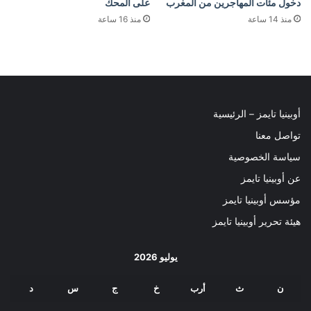
دخول مئات المهاجرين من المغرب
على المحك
منذ 14 ساعة
منذ 16 ساعة
أوبينيا تايمز – الرئيسية
تواصل معنا
سياسة الخصوصية
عن أوبينيا تايمز
مؤسس أوبينيا تايمز
هيئة تحرير أوبينيا تايمز
يوليو 2026
ن
ث
أرب
خ
ج
س
د