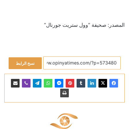
المصدر: صحيفة “وول ستريت جورنال”
نسخ الرابط