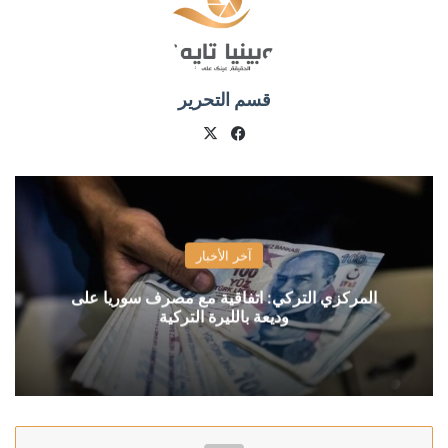
قسم التحرير
X
فيسبوك
آخر الأخبار
المركزي التركي: اتفاقية مع مصرف سوريا على
وديعة بالليرة التركية