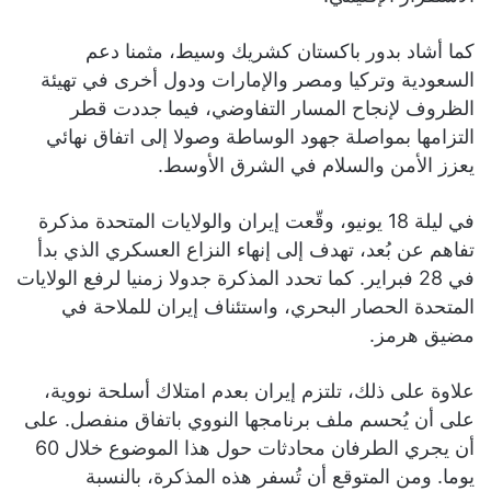
كما أشاد بدور باكستان كشريك وسيط، مثمنا دعم
السعودية وتركيا ومصر والإمارات ودول أخرى في تهيئة
الظروف لإنجاح المسار التفاوضي، فيما جددت قطر
التزامها بمواصلة جهود الوساطة وصولا إلى اتفاق نهائي
يعزز الأمن والسلام في الشرق الأوسط.
في ليلة 18 يونيو، وقّعت إيران والولايات المتحدة مذكرة
تفاهم عن بُعد، تهدف إلى إنهاء النزاع العسكري الذي بدأ
في 28 فبراير. كما تحدد المذكرة جدولا زمنيا لرفع الولايات
المتحدة الحصار البحري، واستئناف إيران للملاحة في
مضيق هرمز.
علاوة على ذلك، تلتزم إيران بعدم امتلاك أسلحة نووية،
على أن يُحسم ملف برنامجها النووي باتفاق منفصل. على
أن يجري الطرفان محادثات حول هذا الموضوع خلال 60
يوما. ومن المتوقع أن تُسفر هذه المذكرة، بالنسبة