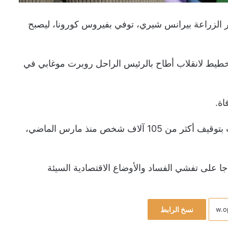
ر الزراعة بيرانس شيري، توفي بفيروس كورونا، ليصبح
خطيط لانقلاب أطاح بالرئيس الراحل روبرت موغابي في
وتشير التقارير الإعلامية إلى أن السلطات في زيمبابوي قامت بتوقيف أكثر من 105 آلاف شخص منذ مارس الماضي،
ط لتنظيم مظاهرات يوم 31 يوليو احتجاجا على تفشي الفساد والأوضاع الاقتصادية السيئة
نسخ الرابط