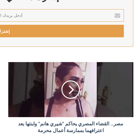
أدخل
بريدك
منذ 7 ساعات
الإلكتروني
إيلون ماسك يفتح محفظته لتمويل “حزب ترامب” في انتخابا
منذ 7 ساعات
ترامب: ويتكوف وكوشنر سيتوجهان إلى كييف “قريبا جدا”
منذ 8 ساعات
المحكمة العليا البرازيلية تأذن بالتحقيق مع نجل الرئيس بته
منذ 8 ساعات
مصر.. القضاء المصري يحاكم "شيري هانم" وابنتها بعد
34 قتيلا إثر انفجار في منجم فحم غرب باكستان
اعترافهما بممارسة أعمال محرمة