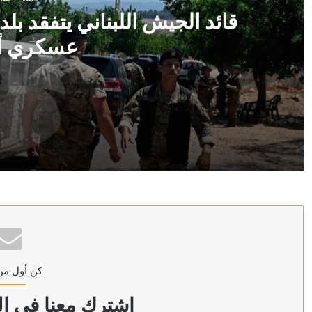
قائد الجيش اللبناني يتفقد بلد
عسكري أ
منذ 7 ساعات
قائد الجيش اللبناني يتفقد بلدة زوطر الغربية يرافقه وفد
منذ 7 ساعات
خارطة الطريق لغزة … بين آمال إنهاء الحرب وتعقيدات التن
كن أول من
منذ 7 ساعات
بريطانيا تواجه كابوسا مزدوجا.. موجة حر قاتلة ونيران تهدد 
إشترك معنا في الن