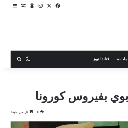
X
فيسبوك
انستقرام
تسجيل الدخول
مقال عشوا
إضافة ع
بحث عن
الوضع المظلم
مات
فنلندا نيوز
بوي بفيروس كورونا
0
أقل من دقيقة