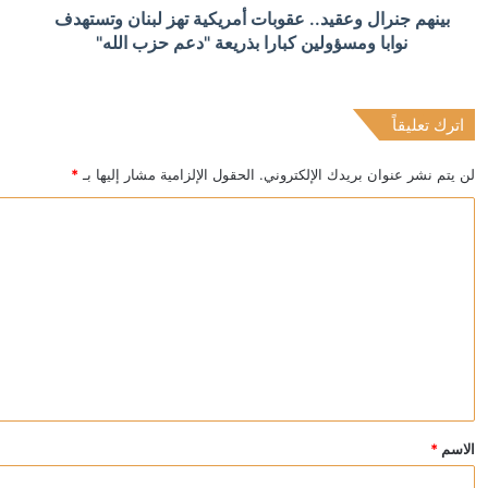
منذ 18 ساعة
بينهم جنرال وعقيد.. عقوبات أمريكية تهز لبنان وتستهدف
رئيس الشاباك: موافقة حماس على نزع السلاح “خدعة” 
نوابا ومسؤولين كبارا بذريعة "دعم حزب الله"
اترك تعليقاً
منذ 18 ساعة
الكويت تخصص 2.5 مليون دولار لدعم الاستجابة الإنسانية في سوريا
لن يتم نشر عنوان بريدك الإلكتروني.
الحقول الإلزامية مشار إليها بـ
*
ا
ل
ت
ع
ل
ي
ق
*
الاسم
*