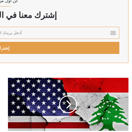
كن أول من
منذ 15 ساعة
“اليونيسف”: مقتل 300 طفل في غزة خلال 300 يوم من وقف إطلاق النار
إشترك معنا في الن
أدخل
بريدك
منذ 16 ساعة
الإلكتروني
العراق: الحكومة ماضية في حصر السلاح بيد الدولة
منذ 16 ساعة
وزير الصحة اليمني يعلن مقتل مدنيين اثنين وإصابة 14 آخرين جراء هجمات الحوثيين على مدينة مأرب
منذ 17 ساعة
الخارجية الباكستانية: توقيع اتفاقية دفاع مشترك بين باكست