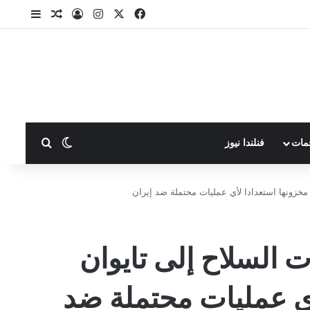
X
فيسبوك
انستقرام
تسجيل الدخول
مقال عشوا
إضافة ع
بحث عن
الوضع المظلم
مات
فنلندا نيوز
 مخزونها استعدادا لأي عمليات محتملة ضد إيران
 السلاح إلى تايوان
أي عمليات محتملة ضد