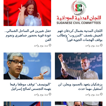
اللجان المدنية بشمال كردفان تتهم
حفل شيرين في الساحل الشمالي..
الجيش بقصف “المزروب” وتطالب
عودة قوية بحضور جماهيري ونجوم
بوقف الهجمات الجوية فوراً
الفن
منذ يوم واحد
منذ يوم واحد
بزشكيان يتعهد بالصمود ويعلن: لن
“اليونيسف” توقف موظفا رفيعا
أستقيل مهما حدث
بتهمة التجسس لصالح إسرائيل
منذ يوم واحد
منذ يوم واحد