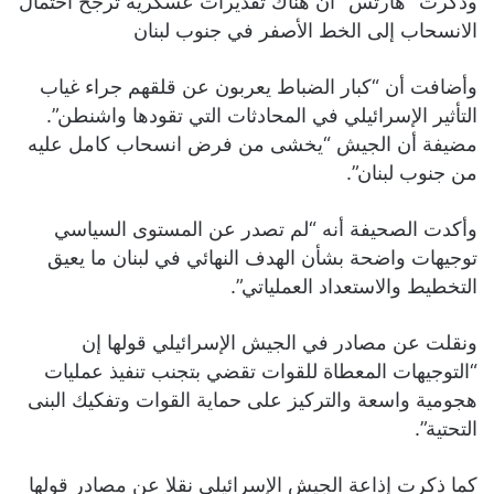
وذكرت “هآرتس” أن هناك تقديرات عسكرية ترجح احتمال
الانسحاب إلى الخط الأصفر في جنوب لبنان
وأضافت أن “كبار الضباط يعربون عن قلقهم جراء غياب
التأثير الإسرائيلي في المحادثات التي تقودها واشنطن”.
مضيفة أن الجيش “يخشى من فرض انسحاب كامل عليه
من جنوب لبنان”.
وأكدت الصحيفة أنه “لم تصدر عن المستوى السياسي
توجيهات واضحة بشأن الهدف النهائي في لبنان ما يعيق
التخطيط والاستعداد العملياتي”.
ونقلت عن مصادر في الجيش الإسرائيلي قولها إن
“التوجيهات المعطاة للقوات تقضي بتجنب تنفيذ عمليات
هجومية واسعة والتركيز على حماية القوات وتفكيك البنى
التحتية”.
كما ذكرت إذاعة الجيش الإسرائيلي نقلا عن مصادر قولها