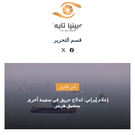
قسم التحرير
X
فيسبوك
آخر الأخبار
إعلام إيراني: اندلاع حريق في سفينة أخرى
بمضيق هرمز