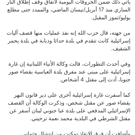
يأتي ذلك ضمن الخروقات اليومية لاتفاق وقف إطلاق النار
الساري منذ 17 أبريل/نيسان الماضي، والممدد حتى مطلع
يوليو/تموز المقبل.
من جهته، قال حزب الله إنه نفذ عمليات منها قصف آليات
إسرائيلية كانت تتقدم في بلدة حداثا ودبابة في بلدة يحمر
الشقيف.
وفي أحدث التطورات، قالت وكالة الأنباء اللبنانية إن غارة
إسرائيلية على مبنى عند مفرق بلدة العباسية بقضاء صور
جنوبا، أدت إلى مقتل 4 أشخاص.
كما أسفرت غارة إسرائيلية أخرى على دير قانون النهر
بقضاء صور عن مقتل شخص، وذكرت الوكالة أن القصف
الإسرائيلي المدفعي على بلدة عبا جنوبي لبنان أسفر عن
مقتل الشرطي في البلدية محمد نعمة ترحيني.
وأضافت أن فرق الإنقاذ تمكنت من انتشال جثماني