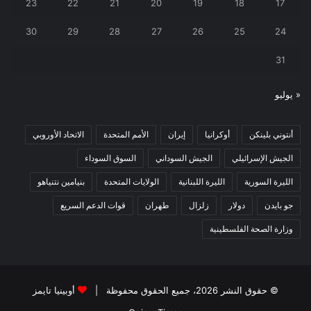
23
22
21
20
19
18
17
30
29
28
27
26
25
24
31
« يوليو
أنتوني بلينكن
أوكرانيا
إيران
الأمم المتحدة
الاتحاد الأوروبي
الجيش الإسرائيلي
الجيش السوداني
السوق السوداء
الليرة السورية
الليرة اللبنانية
الولايات المتحدة
بنيامين نتنياهو
جو بايدن
دولار
زلزال
طهران
قوات الدعم السريع
وزارة الصحة الفلسطينية
© حقوق النشر 2026، جميع الحقوق محفوظة |
أوبينيا تايمز