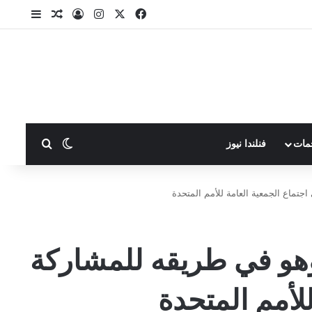
X
فيسبوك
انستقرام
تسجيل الدخول
مقال عشوا
إضافة ع
بحث عن
الوضع المظلم
مات
فنلندا نيوز
جتماع الجمعية العامة للأمم المتحدة
وهو في طريقه للمشاركة
لأمم المتحدة