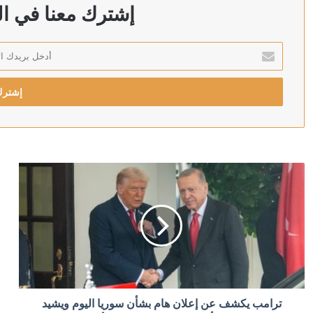
توقيف حاكم مصرف لبنان السابق رياض سلامة داخل مست
إشترك معنا في الن
أدخل
بريدك
منذ 5 ساعات
الإلكتروني
أعطى موافقته.. محمد صلاح على أعتاب الاتحاد السعودي
منذ 6 ساعات
ابتسامة جنين داخل الرحم بعد سماع صوت والده تثير تفاعلًا
منذ 6 ساعات
سروال قصير وموقف صاخب.. سيناتور أمريكي يخطف الأنظا
منذ 6 ساعات
ترامب يكشف عن إعلان هام بشأن سوريا اليوم ويشيد
الأردن.. عائلة نور برغل تحسم جدل مقتلها على يد شقيقها