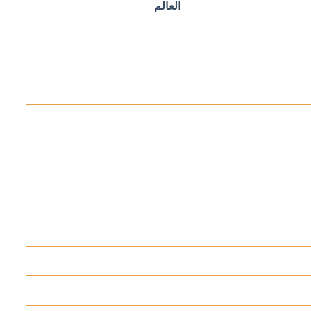
العالم
ب «يستثمر» في سبتة