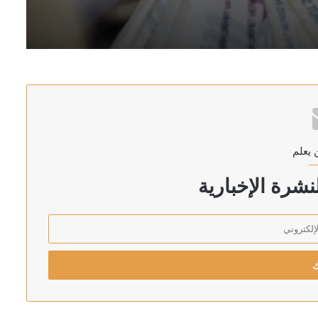
ة التركية
غاز الطبيعي بميناء دمياط بمصر
 يعلم
شرة الإخبارية
رئيس اركان الجيش الاسرائيلي يهدد بالتوغل أعمق في لبنان: لن ننسحب من الأراضي التي احتللناها في جميع الجبهات