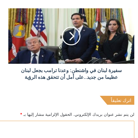
رويترز: الحوثيون يبحثون فرض رسوم على السفن في البحر
منذ 6 ساعات
أردوغان: إرسال تشريع يتعلق بحل حزب العمال الكردستاني 
منذ 6 ساعات
سفيرة لبنان في واشنطن: وعدنا ترامب بجعل لبنان
الدولار يتراجع بعد تثبيت المركزي الأميركي الفائدة
عظيما من جديد..على أمل أن تتحقق هذه الرؤية
اترك تعليقاً
منذ 6 ساعات
عقوبات أميركية على كيانات إيرانية بتهمة ابتزاز السفن 
لن يتم نشر عنوان بريدك الإلكتروني.
الحقول الإلزامية مشار إليها بـ
*
ا
ل