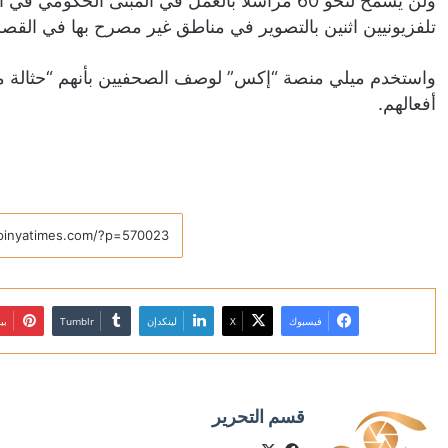
ولن يسمح لنحو 60 مراسلا بالعمل في المبنى الح
تلفزيونيين اثنين بالتصوير في مناطق غير مصرح بها في القصر
واستخدم ميلي منصة “إكس” لوصف الصحفيين بأنهم “حثالة مق
أفعالهم.
فيسبوك
X
لينكدإن
بي
قسم التحرير