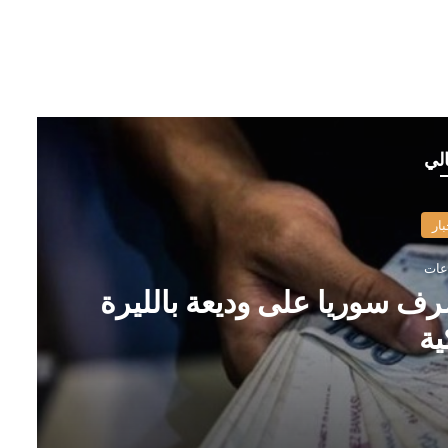
الي
بار
رف سوريا على وديعة بالليرة
ية