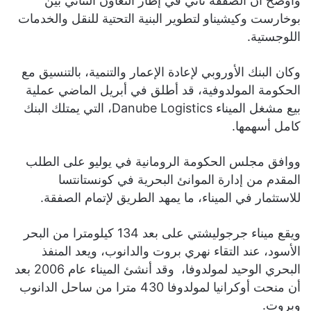
وأوضح أن الصفقة تأتي في إطار التعاون الثنائي بين
بوخارست وكيشيناو لتطوير البنية التحتية للنقل والخدمات
اللوجستية.
وكان البنك الأوروبي لإعادة الإعمار والتنمية، بالتنسيق مع
الحكومة المولدوفية، قد أطلق في أبريل الماضي عملية
بيع مشغل الميناء Danube Logistics، التي يمتلك البنك
كامل أسهمها.
ووافق مجلس الحكومة الرومانية في يوليو على الطلب
المقدم من إدارة الموانئ البحرية في كونستانتسا
للاستثمار في الميناء، ما يمهد الطريق لإتمام الصفقة.
ويقع ميناء جرجوليشتي على بعد 134 كيلومترا من البحر
الأسود، عند التقاء نهري بروت والدانوب، ويعد المنفذ
البحري الوحيد لمولدوفا، وقد أنشئ الميناء عام 2006 بعد
أن منحت أوكرانيا لمولدوفا 430 مترا من ساحل الدانوب
وبروت.