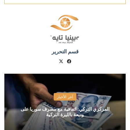
قسم التحرير
X
فيسبوك
آخر الأخبار
المركزي التركي: اتفاقية مع مصرف سوريا على
وديعة بالليرة التركية