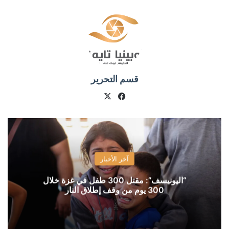
قسم التحرير
X
فيسبوك
آخر الأخبار
“اليونيسف”: مقتل 300 طفل في غزة خلال
300 يوم من وقف إطلاق النار