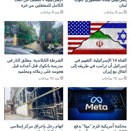
لبنان
الكامل للمعتقلين من غزة
منذ 9 ساعات
منذ 9 ساعات
القناة 14 الإسرائيلية: التقييم في
الشرطة التايلاندية: مطلق النار في
إسرائيل أن ترامب في طريقه إلى
مدرسة بانكوك قتل أجداده قبل
اتفاق مع إيران
هجومه على زملائه ومعلميه
منذ 10 ساعات
منذ 10 ساعات
محكمة أمريكية تلزم “ميتا” بدفع
اتهام رجل بإحراق مركز إسلامي