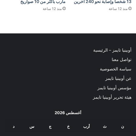
13 شخصا وإصابة نحو 240 آخرين
مأرب بأكثر من 10 صواريخ
منذ 12 ساعة
منذ 12 ساعة
أوبينيا تايمز – الرئيسية
تواصل معنا
سياسة الخصوصية
عن أوبينيا تايمز
مؤسس أوبينيا تايمز
هيئة تحرير أوبينيا تايمز
أغسطس 2026
ن
ث
أرب
خ
ج
س
د