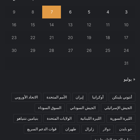
9
8
7
6
5
4
3
16
15
14
13
12
11
10
23
22
21
20
19
18
17
30
29
28
27
26
25
24
31
« يوليو
أنتوني بلينكن
أوكرانيا
إيران
الأمم المتحدة
الاتحاد الأوروبي
الجيش الإسرائيلي
الجيش السوداني
السوق السوداء
الليرة السورية
الليرة اللبنانية
الولايات المتحدة
بنيامين نتنياهو
جو بايدن
دولار
زلزال
طهران
قوات الدعم السريع
وزارة الصحة الفلسطينية