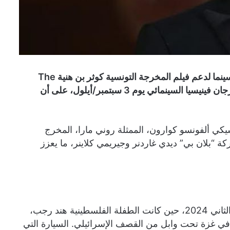
انضم النجمان براد بيت وهوكين فينيكس إلى نخبة من صناع السينما لدعم فيلم المخرجة التونسية كوثر بن هنية The
Voice of Hind Rajab كمنتجين تنفيذيين، قبل عرضه في مهرجان فينيسيا السينمائي يوم 3 سبتمبر/أيلول، على أن
يكي ألفونسو كوارون، الممثلة روني مارا، المخرج
ة “بلان بي” ديدي غاردنر وجيريمي كلاينر، ما يعزز
الفيلم يستند إلى حادثة حقيقية صدمت العالم في يناير/كانون الثاني 2024، حين كانت الطفلة الفلسطينية هند رجب،
ى في غزة تحت وابل من القصف الإسرائيلي. السيارة التي