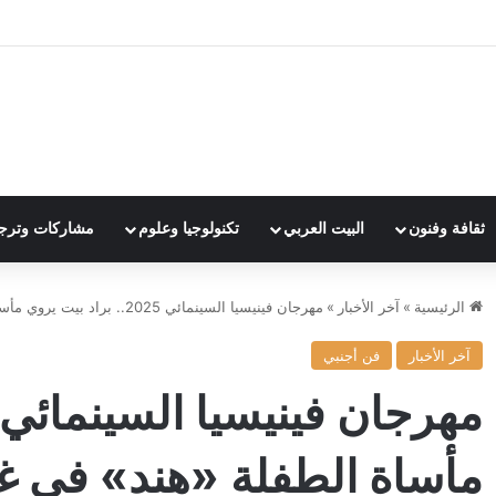
ثقافة وفنون
البيت العربي
تكنولوجيا وعلوم
مشاركات وترج
الرئيسية
»
آخر الأخبار
»
مهرجان فينيسيا السينمائي 2025.. براد بيت يروي مأساة الطفلة «هند» في غزة
آخر الأخبار
فن أجنبي
مأساة الطفلة «هند» في غ