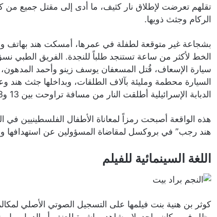
تقلهم تعرضت لإطلاق نار كثيف، ما أدى إلى مقتل جميع من كا
الركام وجثث ذويها.
بشجاعة غير متوقعة لطفلة في عمرها، أمسكت هند بهاتف وا
الخط لأكثر من ساعة تستنجد طلباً للنجدة. الفريق الطبي نس
سيارة الإسعاف، قُتل المسعفان يوسف زينو وأحمد المدهون، وا
السيارة محطمة ومليئة بآلاف الطلقات، وبداخلها جثث هند وعا
الدبابة الإسرائيلية أطلقت النار من مسافة تراوحت بين 13 و23 متراً.
هذه الواقعة أصبحت رمزاً لمعاناة الأطفال الفلسطينيين في
هند رجب” في بروكسل لمقاضاة المسؤولين عن استهدافها وض
اللغة السينمائية للفيلم
كوثر بن هنية بنت فيلمها على التسجيل الصوتي الأصلي لمكالم
يظل في مكان واحد. لا مشاهد مباشرة للعنف أو الدمار، بل يت