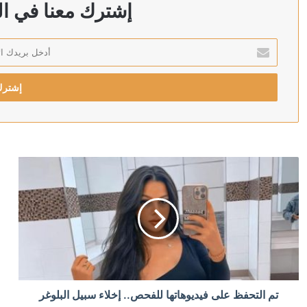
مكتب إعلام الأسرى: السلطات الإسرائيلية لا تكشف عن الع
إشترك معنا في الن
أدخل
بريدك
منذ ساعتين
الإلكتروني
القناة 14 الإسرائيلية: التقييم في إسرائيل أن ترامب في طريقه إلى اتفاق مع إيران
منذ 3 ساعات
الشرطة التايلاندية: مطلق النار في مدرسة بانكوك قتل أج
منذ 3 ساعات
محكمة أمريكية تلزم “ميتا” بدفع 567 مليون دولار بسبب أضرار لحقت بالقاصرين
منذ 3 ساعات
تم التحفظ على فيديوهاتها للفحص.. إخلاء سبيل البلوغر
اتهام رجل بإحراق مركز إسلامي في فيلادلفيا بدافع ديني