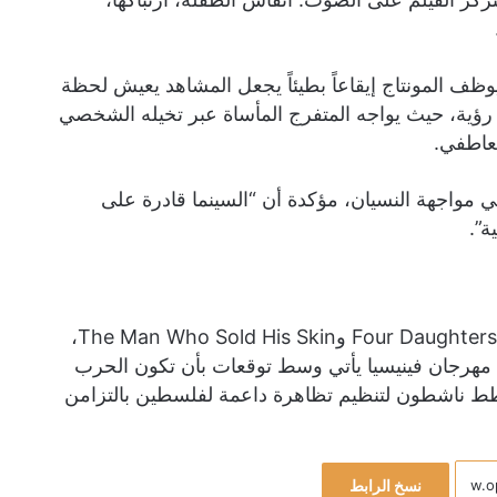
 يوظف المونتاج إيقاعاً بطيئاً يجعل المشاهد يعيش لحظة
 رؤية، حيث يواجه المتفرج المأساة عبر تخيله الشخصي
لعاطفي.
في مواجهة النسيان، مؤكدة أن “السينما قادرة على
ة”.
بعد أن نافست بن هنية على جوائز الأوسكار بفيلمي Four Daughters (2023) وThe Man Who Sold His Skin،
ي مهرجان فينيسيا يأتي وسط توقعات بأن تكون الحرب
طط ناشطون لتنظيم تظاهرة داعمة لفلسطين بالتزامن
نسخ الرابط