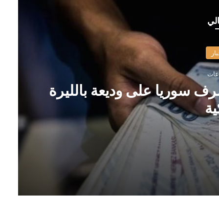
الي
بار
رف سوريا على وديعة بالليرة
ية
ة التركية