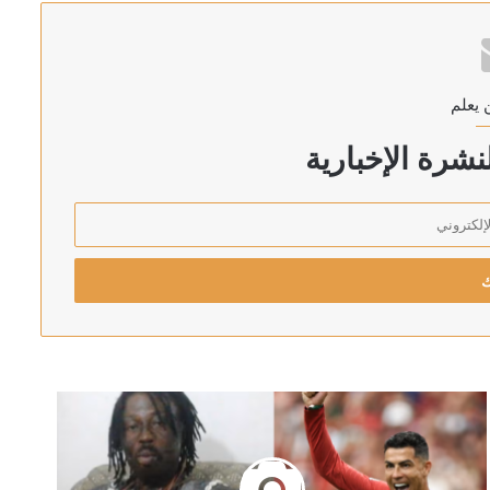
غاز الطبيعي بميناء دمياط بمصر
 يعلم
شرة الإخبارية
رئيس اركان الجيش الاسرائيلي يهدد بالتوغل أعمق في لبنان: لن ننسحب من الأراضي التي احتللناها في جميع الجبهات
 الأحمر