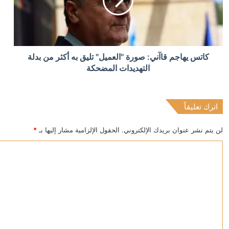
أردوغان: إرسال تشريع يتعلق بحل حزب العمال الكردستاني 
منذ 10 ساعات
كاتس يهاجم قاآني: صورة "العميل" تليق به أكثر من بدلة
الدولار يتراجع بعد تثبيت المركزي الأميركي الفائدة
التهديدات المضحكة
اترك تعليقاً
منذ 10 ساعات
عقوبات أميركية على كيانات إيرانية بتهمة ابتزاز السفن 
لن يتم نشر عنوان بريدك الإلكتروني.
الحقول الإلزامية مشار إليها بـ
*
ا
ل
ت
ع
ل
ي