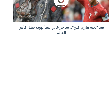
إلى البرلمان خلال أيام
بعد "لعنة هاري كين".. ساحر غاني يتنبأ بهوية بطل كأس
العالم
في مضيق هرمز