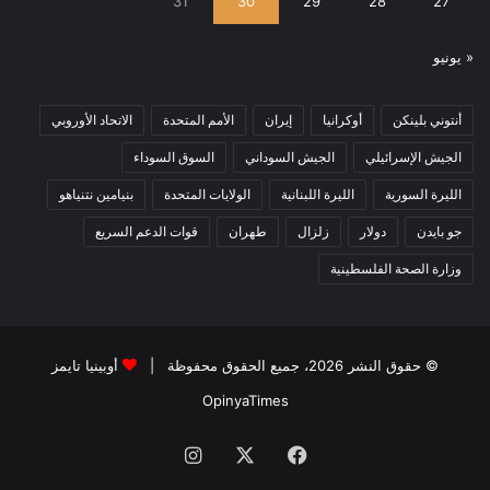
31
30
29
28
27
« يونيو
أنتوني بلينكن
أوكرانيا
إيران
الأمم المتحدة
الاتحاد الأوروبي
الجيش الإسرائيلي
الجيش السوداني
السوق السوداء
الليرة السورية
الليرة اللبنانية
الولايات المتحدة
بنيامين نتنياهو
جو بايدن
دولار
زلزال
طهران
قوات الدعم السريع
وزارة الصحة الفلسطينية
© حقوق النشر 2026، جميع الحقوق محفوظة |
أوبينيا تايمز
OpinyaTimes
فيسبوك
X
انستقرام