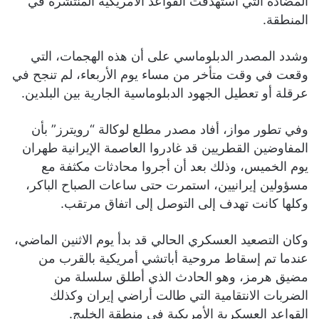
المضادة التي استهدفت القواعد الأمريكية المنتشرة في
المنطقة.
وشدد المصدر الدبلوماسي على أن هذه الهجمات، التي
وقعت في وقت متأخر من مساء يوم الأربعاء، لم تنجح في
عرقلة أو تعطيل الجهود الدبلوماسية الجارية بين البلدين.
وفي تطور مواز، أفاد مصدر مطلع لوكالة “رويترز” بأن
المفاوضين القطريين قد غادروا العاصمة الإيرانية طهران
يوم الخميس، وذلك بعد أن أجروا محادثات مكثفة مع
مسؤولين إيرانيين، استمرت حتى ساعات الصباح الباكر،
وكلها كانت تهدف إلى التوصل إلى اتفاق مرتقب.
وكان التصعيد العسكري الحالي قد بدأ يوم الاثنين الماضي،
عندما تم إسقاط مروحية أباتشي أمريكية بالقرب من
مضيق هرمز، وهو الحادث الذي أطلق سلسلة من
الضربات الانتقامية التي طالت أراضي إيران وكذلك
القواعد العسكرية الأمريكية في منطقة الخليج.