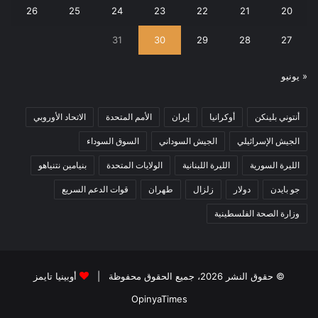
26
25
24
23
22
21
20
31
30
29
28
27
« يونيو
أنتوني بلينكن
أوكرانيا
إيران
الأمم المتحدة
الاتحاد الأوروبي
الجيش الإسرائيلي
الجيش السوداني
السوق السوداء
الليرة السورية
الليرة اللبنانية
الولايات المتحدة
بنيامين نتنياهو
جو بايدن
دولار
زلزال
طهران
قوات الدعم السريع
وزارة الصحة الفلسطينية
© حقوق النشر 2026، جميع الحقوق محفوظة |
أوبينيا تايمز
OpinyaTimes