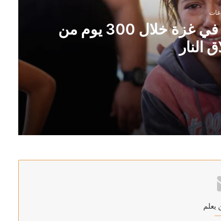
“اليونيسف”: مقتل 300 طفل في غزة خلال 300 يوم من
 النار
 يعلم