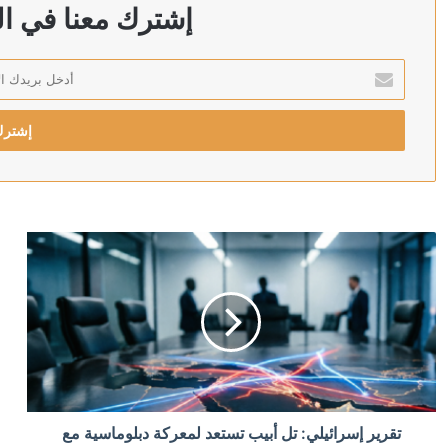
وزير الصحة اليمني يعلن مقتل مدنيين اثنين وإصابة 14 آخرين جراء هجمات الحوثيين على مدينة مأرب
إشترك معنا في الن
أدخل
بريدك
منذ 9 ساعات
الإلكتروني
الخارجية الباكستانية: توقيع اتفاقية دفاع مشترك بين باكست
منذ 10 ساعات
رئيس الشاباك: موافقة حماس على نزع السلاح “خدعة” 
منذ 10 ساعات
الكويت تخصص 2.5 مليون دولار لدعم الاستجابة الإنسانية في سوريا
منذ 10 ساعات
تقرير إسرائيلي: تل أبيب تستعد لمعركة دبلوماسية مع
ترامب يحذر: قد أكون آخر رئيس جمهوري