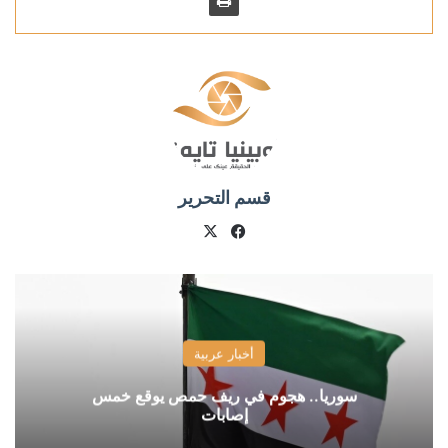
قسم التحرير
X
فيسبوك
أخبار عربية
سوريا.. هجوم في ريف حمص يوقع خمس
إصابات