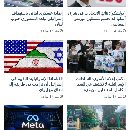
“بوليتيكو”: نتائج الانتخابات في شرق
إصابة عسكري لبناني باستهداف
ألمانيا قد تحسم مستقبل ميرتس
إسرائيلي لبلدة المنصوري جنوب
السياسي
لبنان
منذ 14 ساعة
منذ 15 ساعة
مكتب إعلام الأسرى: السلطات
القناة 14 الإسرائيلية: التقييم في
الإسرائيلية لا تكشف عن العدد
إسرائيل أن ترامب في طريقه إلى
الكامل للمعتقلين من غزة
اتفاق مع إيران
منذ 15 ساعة
منذ 15 ساعة