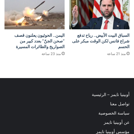
السباق البيت الأبيض.. رياح تدفع
اليمن.. الحوثيون يعلنون قصف
شراع فانس لكن الوقت مبكر على
“صحن الجنّ” بعدد كبير من
الحسم
الصواريخ والطائرات المسيرة
منذ 21 ساعة
منذ 23 ساعة
أوبينيا تايمز – الرئيسية
تواصل معنا
سياسة الخصوصية
عن أوبينيا تايمز
مؤسس أوبينيا تايمز