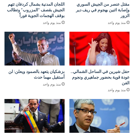
مقتل عنصر من الجيش السوري
اللجان المدنية بشمال كردفان تتهم
وإصابة اثنين بهجوم في ريف دير
الجيش بقصف “المزروب” وتطالب
الزور
بوقف الهجمات الجوية فوراً
منذ يوم واحد
منذ يوم واحد
حفل شيرين في الساحل الشمالي..
بزشكيان يتعهد بالصمود ويعلن: لن
عودة قوية بحضور جماهيري ونجوم
أستقيل مهما حدث
الفن
منذ يوم واحد
منذ يوم واحد