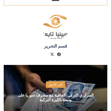
قسم التحرير
X
فيسبوك
آخر الأخبار
المركزي التركي: اتفاقية مع مصرف سوريا على
وديعة بالليرة التركية