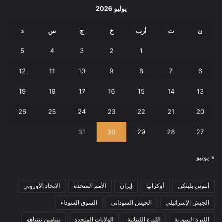
يوليو 2026
ن
ث
أرب
خ
ج
س
د
5
4
3
2
1
12
11
10
9
8
7
6
19
18
17
16
15
14
13
26
25
24
23
22
21
20
31
30
29
28
27
« يونيو
أنتوني بلينكن
أوكرانيا
إيران
الأمم المتحدة
الاتحاد الأوروبي
الجيش الإسرائيلي
الجيش السوداني
السوق السوداء
الليرة السورية
الليرة اللبنانية
الولايات المتحدة
بنيامين نتنياهو