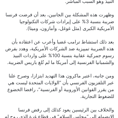
النبيذ وهو السبب المباشر.
وظهرت هذه المشكلة بين الجانبين، بعد أن فرضت فرنسا
ضريبة بنسبة 3% على إيرادات شركات التكنولوجيا
الأمريكية الكبرى (مثل غوغل، وأمازون، وميتا).
بعد ذلك استشاط ترامب غضبا وأعرب عن اعتقاده بأن
هذه الضريبة تمييزية ضد الشركات الأمريكية، وهدد بفرض
رسوم جمركية عقابية بنسبة 100% على واردات النبيذ
والشمبانيا الفرنسية إلى أمريكا ما لم تُلغ باريس الضريبة.
ومن جانبه، اعتبر ماكرون هذا التهديد ابتزازا، وصرح علنا
عبر التلفزيون الفرنسي بأن “الولايات المتحدة ليست هي
من يقرر القوانين الأوروبية أو الفرنسية”، رافضا الخضوع
للضغوط التجارية.
والخلاف بين الرئيسين يعود كذلك إلى رفض فرنسا
الانضمام إلى “مجلس السلام” في قطاع غزة الذي روج له