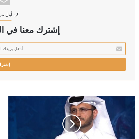
كن أول من
منذ 10 ساعات
العراق: الحكومة ماضية في حصر السلاح بيد الدولة
إشترك معنا في الن
أدخل
بريدك
منذ 11 ساعة
الإلكتروني
وزير الصحة اليمني يعلن مقتل مدنيين اثنين وإصابة 14 آخرين جراء هجمات الحوثيين على مدينة مأرب
منذ 12 ساعة
الخارجية الباكستانية: توقيع اتفاقية دفاع مشترك بين باكست
منذ 13 ساعة
رئيس الشاباك: موافقة حماس على نزع السلاح “خدعة” 