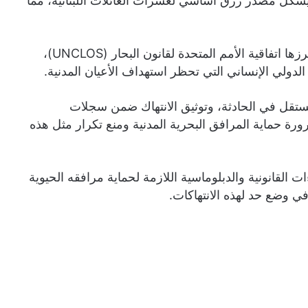
شكل مصدر رزق أساسي لعشرات العائلات اللبنانية، مما
واستندت الشكوى إلى عدد من المبادئ والاتفاقيات الدولية، أبرزها اتفاقية الأمم المتحدة لقانون البحار (UNCLOS)،
 الدولي الإنساني التي تحظر استهداف الأعيان المدنية.
ستقل في الحادثة، وتوثيق الانتهاك ضمن سجلات
رورة حماية المرافق البحرية المدنية ومنع تكرار مثل هذه
ت القانونية والدبلوماسية اللازمة لحماية مرافقه الحيوية
ي وضع حد لهذه الانتهاكات.