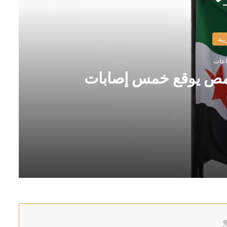
بية
مص يوقع خمس إصابات