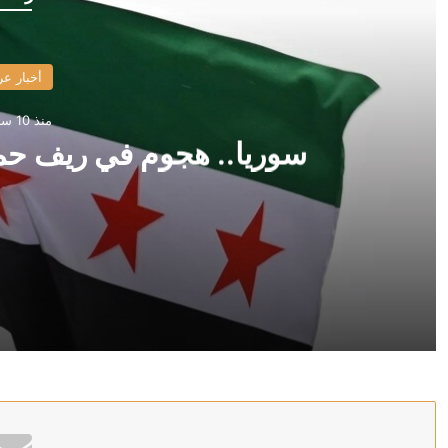
أخبار عر
منذ 10 ساعات
سوريا.. هجوم في ريف ح
منذ 10 ساعات
سوريا.. هجوم في ريف حمص يوقع خمس إصابات
منذ 10 ساعات
“اليونيسف”: مقتل 300 طفل في غزة خلال 300 يوم من وقف إطلاق النار